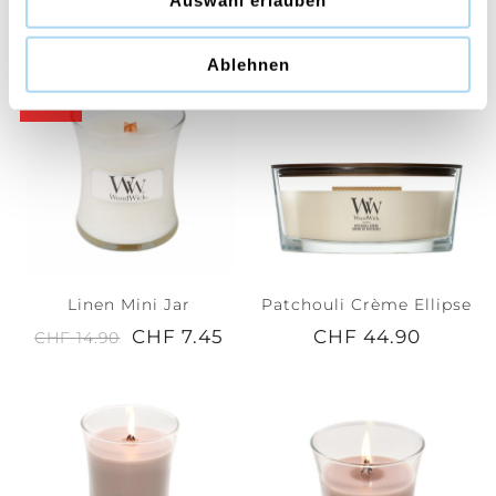
CHF 39.90
CHF 19.95
CHF 39.90
Ablehnen
50%
Linen Mini Jar
Patchouli Crème Ellipse
CHF 7.45
CHF 44.90
CHF 14.90