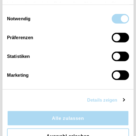
haben oder die sie im Rahmen Ihrer Nutzung der Dienste
gesammelt haben.
Einwilligungsauswahl
Notwendig
Fireside Medium Jar
Fireside Mini Jar
Präferenzen
CHF 29.90
CHF 14.90
Statistiken
50%
Marketing
Details zeigen
Alle zulassen
Lavender & Cedar Large
Linen Large Jar
Jar
Auswahl erlauben