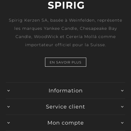
Spirig Kerzen SA, basée à Weinfelden, représente
les marques Yankee Candle, Chesapeake Bay
Candle, WoodWick et Cerería Mollá comme
importateur officiel pour la Suisse.
EN SAVOIR PLUS
Information
Service client
Mon compte