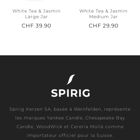
White Tea & Jasmin
White Tea & Jasmin
Large Jar
Medium Jar
CHF 39.90
CHF 29.90
Spirig Kerzen SA, basée à Weinfelden, représente
les marques Yankee Candle, Chesapeake Bay
Candle, WoodWick et Cerería Mollá comme
importateur officiel pour la Suisse.