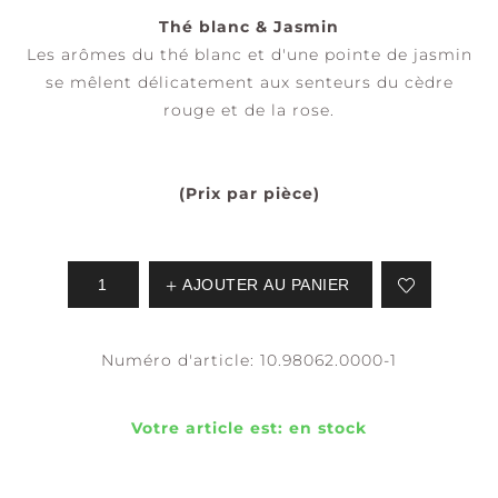
Thé blanc & Jasmin
Les arômes du thé blanc et d'une pointe de jasmin
se mêlent délicatement aux senteurs du cèdre
rouge et de la rose.
(Prix par pièce)
AJOUTER AU PANIER
Numéro d'article:
10.98062.0000-1
Votre article est:
en stock