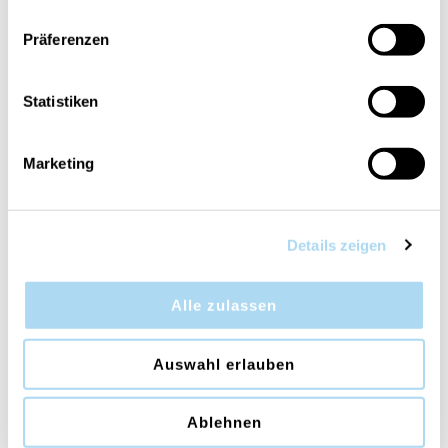
Präferenzen
Clean Cotton Electric
Clean Cotton Signature
Refills Set of 2
Reed Refill 200ml
Statistiken
CHF 14.90
CHF 11.15
CHF 15.90
Marketing
50%
Details zeigen
Alle zulassen
Auswahl erlauben
Black Peppercorn
White Honey Mini Jar
Medium Jar
CHF 14.95
CHF 14.90
Ablehnen
CHF 29.90