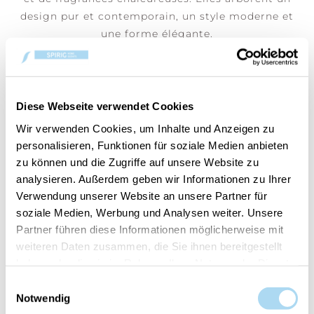
design pur et contemporain, un style moderne et
une forme élégante.
Diese Webseite verwendet Cookies
LES CLIENTS AYANT ACHETÉ CET
Wir verwenden Cookies, um Inhalte und Anzeigen zu
ARTICLE ONT ÉGALEMENT
personalisieren, Funktionen für soziale Medien anbieten
zu können und die Zugriffe auf unsere Website zu
ACHETÉ :
analysieren. Außerdem geben wir Informationen zu Ihrer
Verwendung unserer Website an unsere Partner für
soziale Medien, Werbung und Analysen weiter. Unsere
30%
Partner führen diese Informationen möglicherweise mit
weiteren Daten zusammen, die Sie ihnen bereitgestellt
haben oder die sie im Rahmen Ihrer Nutzung der Dienste
gesammelt haben.
Einwilligungsauswahl
Notwendig