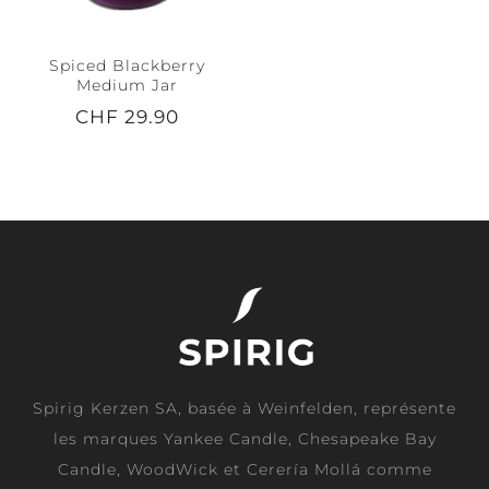
Spiced Blackberry
Medium Jar
CHF 29.90
Spirig Kerzen SA, basée à Weinfelden, représente
les marques Yankee Candle, Chesapeake Bay
Candle, WoodWick et Cerería Mollá comme