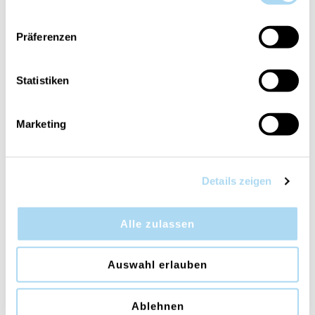
Präferenzen
White Honey Ellipse
Cinnamon Chai Ellipse
CHF 44.90
CHF 44.90
Statistiken
Marketing
Details zeigen
Alle zulassen
Auswahl erlauben
Spiced Blackberry
Cinnamon Chai Mini Jar
Medium Jar
CHF 29.90
CHF 14.90
Ablehnen