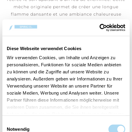
mèche originale permet de créer une longue
flamme dansante et une ambiance chaleureuse
dans votre pièce. Un cadeau idéal !
Diese Webseite verwendet Cookies
Wir verwenden Cookies, um Inhalte und Anzeigen zu
LES CLIENTS AYANT ACHETÉ CET
personalisieren, Funktionen für soziale Medien anbieten
ARTICLE ONT ÉGALEMENT
zu können und die Zugriffe auf unsere Website zu
ACHETÉ :
analysieren. Außerdem geben wir Informationen zu Ihrer
Verwendung unserer Website an unsere Partner für
soziale Medien, Werbung und Analysen weiter. Unsere
Partner führen diese Informationen möglicherweise mit
weiteren Daten zusammen, die Sie ihnen bereitgestellt
haben oder die sie im Rahmen Ihrer Nutzung der Dienste
gesammelt haben.
Einwilligungsauswahl
Notwendig