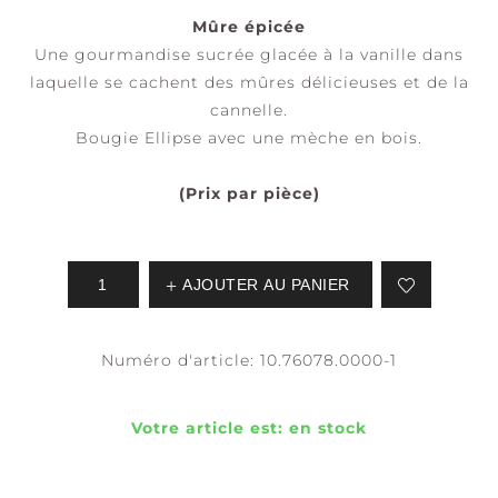
Mûre épicée
Une gourmandise sucrée glacée à la vanille dans
laquelle se cachent des mûres délicieuses et de la
cannelle.
Bougie Ellipse avec une mèche en bois.
(Prix par pièce)
AJOUTER AU PANIER
Numéro d'article:
10.76078.0000-1
Votre article est:
en stock