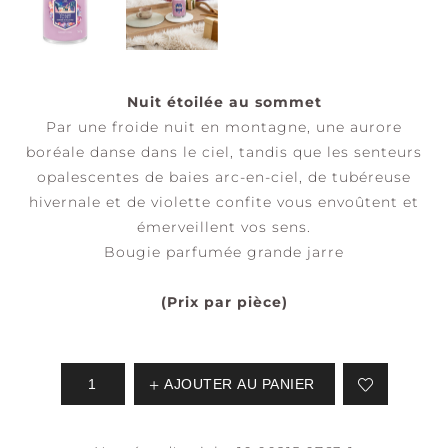
Nuit étoilée au sommet
Par une froide nuit en montagne, une aurore
boréale danse dans le ciel, tandis que les senteurs
opalescentes de baies arc-en-ciel, de tubéreuse
hivernale et de violette confite vous envoûtent et
émerveillent vos sens.
Bougie parfumée grande jarre
(Prix par pièce)
AJOUTER AU PANIER