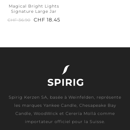
Magical Bright Lights
Signature Large Jar
CHF 18.45
CHF 36.90
Spirig Kerzen SA, basée à Weinfelden, représente
les marques Yankee Candle, Chesapeake Bay
Candle, WoodWick et Cerería Mollá comme
importateur officiel pour la Suisse.