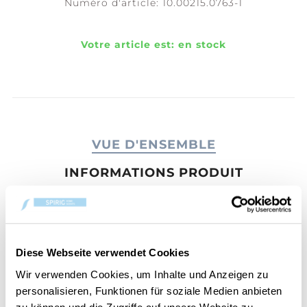
Numéro d'article:
10.00215.0763-1
Votre article est:
en stock
VUE D'ENSEMBLE
INFORMATIONS PRODUIT
APPRÉCIATION
CONTACT
Diese Webseite verwendet Cookies
Nuit étoilée au sommet
Wir verwenden Cookies, um Inhalte und Anzeigen zu
personalisieren, Funktionen für soziale Medien anbieten
Par une froide nuit en montagne, une aurore
zu können und die Zugriffe auf unsere Website zu