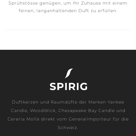
Sprühstösse genügen, um Ihr Zuhause mit einem
feinen, langanhaltenden Duft zu erfüllen.
Duftkerzen und Raumdüfte der Marken Yankee
Candle, WoodWick, Chesapeake Bay Candle und
Cerería Mollá direkt vom Generalimporteur für die
Schweiz.