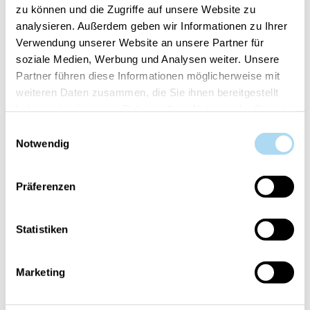
zu können und die Zugriffe auf unsere Website zu
DEM WARENKORB HINZUFÜGEN
analysieren. Außerdem geben wir Informationen zu Ihrer
Verwendung unserer Website an unsere Partner für
soziale Medien, Werbung und Analysen weiter. Unsere
Partner führen diese Informationen möglicherweise mit
weiteren Daten zusammen, die Sie ihnen bereitgestellt
haben oder die sie im Rahmen Ihrer Nutzung der Dienste
Artikelnummer:
10.00960.0140-1
gesammelt haben.
Einwilligungsauswahl
Notwendig
Dein Artikel ist:
auf Lager
Präferenzen
Statistiken
ÜBERSICHT
Marketing
PRODUKTEINFORMATIONEN
BEWERTUNGEN