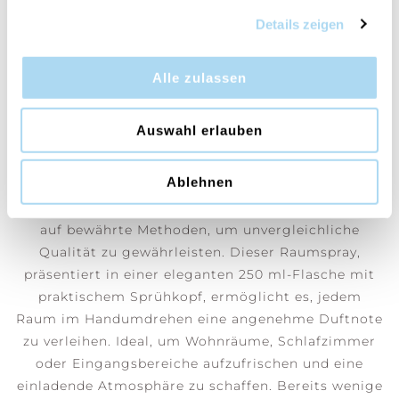
Details zeigen
KONTAKT
Damask Rose & Geranium
Alle zulassen
Ein Moment der Ruhe und Gelassenheit, der
Auswahl erlauben
vollkommene Zufriedenheit weckt.
Ablehnen
Bei Cerería Mollá 1899 bewahren wir ein
traditionelles handwerkliches Know-how und setzen
auf bewährte Methoden, um unvergleichliche
Qualität zu gewährleisten. Dieser Raumspray,
präsentiert in einer eleganten 250 ml-Flasche mit
praktischem Sprühkopf, ermöglicht es, jedem
Raum im Handumdrehen eine angenehme Duftnote
zu verleihen. Ideal, um Wohnräume, Schlafzimmer
oder Eingangsbereiche aufzufrischen und eine
einladende Atmosphäre zu schaffen. Bereits wenige