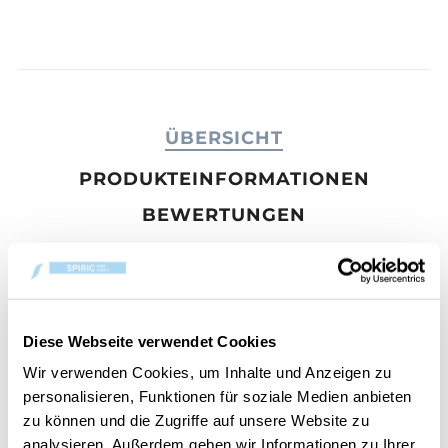
ÜBERSICHT
PRODUKTEINFORMATIONEN
BEWERTUNGEN
KONTAKT
Starfruit & Sunshine
Diese Webseite verwendet Cookies
Geniesse den Nachmittag unter Palmen nahe
Wir verwenden Cookies, um Inhalte und Anzeigen zu
deiner Cabana. Fruchtnektar, Kardamom, roter
personalisieren, Funktionen für soziale Medien anbieten
Ingwer und tropische Mango vereinen sich zu purer
zu können und die Zugriffe auf unsere Website zu
Lebensfreude.
analysieren. Außerdem geben wir Informationen zu Ihrer