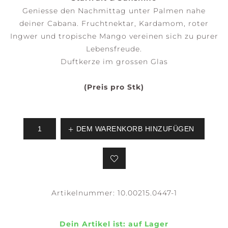
Geniesse den Nachmittag unter Palmen nahe
deiner Cabana. Fruchtnektar, Kardamom, roter
Ingwer und tropische Mango vereinen sich zu purer
Lebensfreude.
Duftkerze im grossen Glas
(Preis pro Stk)
DEM WARENKORB HINZUFÜGEN
Artikelnummer:
10.00215.0447-1
Dein Artikel ist:
auf Lager