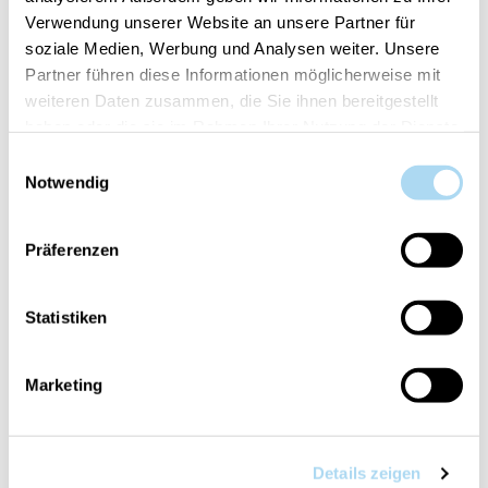
Verwendung unserer Website an unsere Partner für
Yankee Candle® verwandelt jeden Moment in ein
soziale Medien, Werbung und Analysen weiter. Unsere
einzigartiges Erlebnis. Mit zwei Baumwolldochten
Partner führen diese Informationen möglicherweise mit
und hochwertigem Sojawachs verströmt jede Kerze
weiteren Daten zusammen, die Sie ihnen bereitgestellt
einen bezaubernden Duft, der eine warme und
haben oder die sie im Rahmen Ihrer Nutzung der Dienste
unvergessliche Atmosphäre schafft. Mehr als nur
gesammelt haben.
Einwilligungsauswahl
ein Duft, ein Ritual, das Ihre besonderen Momente
Notwendig
begleitet und unvergesslich macht.
Präferenzen
Statistiken
BENUTZER, DIE DIESEN ARTIKEL
GEKAUFT HABEN, HABEN AUCH
Marketing
GEKAUFT
Details zeigen