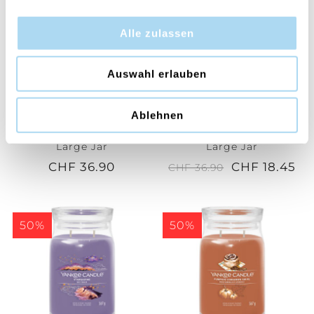
50%
Alle zulassen
Auswahl erlauben
Ablehnen
Vanilla Lime Signature
Aloe & Agave Signature
Large Jar
Large Jar
CHF 36.90
CHF 18.45
CHF 36.90
50%
50%