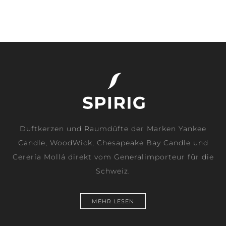
Duftkerzen und Raumdüfte der Marken Yankee
Candle, WoodWick, Chesapeake Bay Candle und
Cerería Mollá direkt vom Generalimporteur für die
Schweiz.
MEHR LESEN