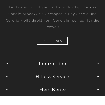
Duftkerzen und Raumdüfte der Marken Yankee
Candle, WoodWick, Chesapeake Bay Candle und
Cerería Mollá direkt vom Generalimporteur für die
Schweiz.
MEHR LESEN
Information
Hilfe & Service
Mein Konto