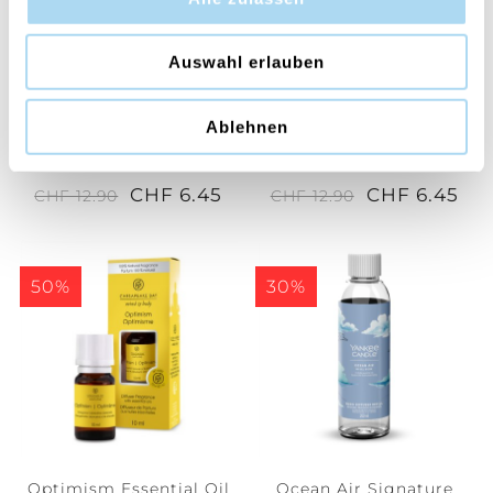
Auswahl erlauben
Ablehnen
Clarity Essential Oil
Zen Essential Oil
CHF 6.45
CHF 6.45
CHF 12.90
CHF 12.90
50%
30%
Optimism Essential Oil
Ocean Air Signature