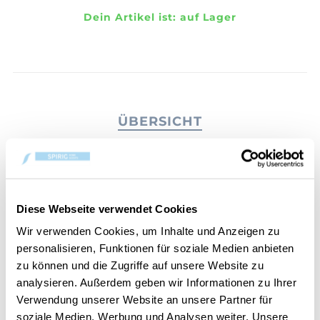
Dein Artikel ist:
auf Lager
ÜBERSICHT
PRODUKTEINFORMATIONEN
BEWERTUNGEN
KONTAKT
Diese Webseite verwendet Cookies
Wir verwenden Cookies, um Inhalte und Anzeigen zu
Erfrischen Sie Ihr Zuhause mit den ätherischen
personalisieren, Funktionen für soziale Medien anbieten
Ölen stimulierender Orange, Pfefferminze, Ingwer,
zu können und die Zugriffe auf unsere Website zu
Limette und Grapefruit.
analysieren. Außerdem geben wir Informationen zu Ihrer
Verwendung unserer Website an unsere Partner für
Die Diffusordüfte unserer Chesapeake Bay Mind &
soziale Medien, Werbung und Analysen weiter. Unsere