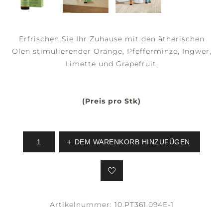
Erfrischen Sie Ihr Zuhause mit den ätherischen
Ölen stimulierender Orange, Pfefferminze, Ingwer,
Limette und Grapefruit.
(Preis pro Stk)
DEM WARENKORB HINZUFÜGEN
Artikelnummer:
10.PT361.094E-1