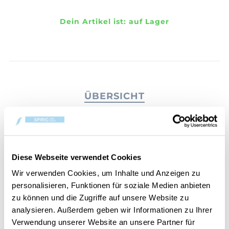
Dein Artikel ist:
auf Lager
ÜBERSICHT
PRODUKTEINFORMATIONEN
BEWERTUNGEN
KONTAKT
Diese Webseite verwendet Cookies
Wir verwenden Cookies, um Inhalte und Anzeigen zu
Pink Sands
personalisieren, Funktionen für soziale Medien anbieten
zu können und die Zugriffe auf unsere Website zu
Wie eine Zuflucht auf einer exotischen Insel mit der
analysieren. Außerdem geben wir Informationen zu Ihrer
herrlichen Mischung aus leichten Zitrusdüften,
Verwendung unserer Website an unsere Partner für