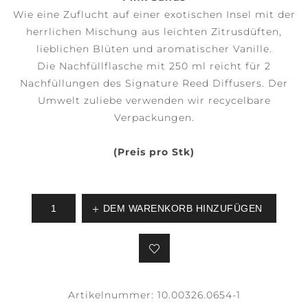
Wie eine Zuflucht auf einer exotischen Insel mit der
herrlichen Mischung aus leichten Zitrusdüften,
lieblichen Blüten und aromatischer Vanille.
Die Nachfüllflasche mit 250 ml reicht für 2
Nachfüllungen des Signature Reed Diffusers. Der
Umwelt zuliebe verwenden wir recycelbare
Verpackungen.
(Preis pro Stk)
DEM WARENKORB HINZUFÜGEN
Artikelnummer:
10.00326.0654-1