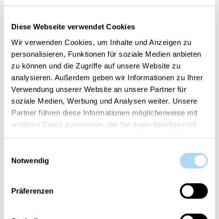
50%
Diese Webseite verwendet Cookies
Wir verwenden Cookies, um Inhalte und Anzeigen zu
personalisieren, Funktionen für soziale Medien anbieten
zu können und die Zugriffe auf unsere Website zu
analysieren. Außerdem geben wir Informationen zu Ihrer
Verwendung unserer Website an unsere Partner für
Clean Cotton Electric
Aloe & Agave Signature
soziale Medien, Werbung und Analysen weiter. Unsere
Refills Set of 2
Medium Jar
Partner führen diese Informationen möglicherweise mit
CHF 14.90
CHF 14.95
CHF 29.90
weiteren Daten zusammen, die Sie ihnen bereitgestellt
haben oder die sie im Rahmen Ihrer Nutzung der Dienste
gesammelt haben.
Einwilligungsauswahl
50%
Notwendig
Präferenzen