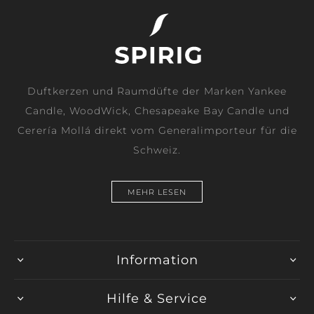
Duftkerzen und Raumdüfte der Marken Yankee
Candle, WoodWick, Chesapeake Bay Candle und
Cerería Mollá direkt vom Generalimporteur für die
Schweiz.
MEHR LESEN
Information
Hilfe & Service