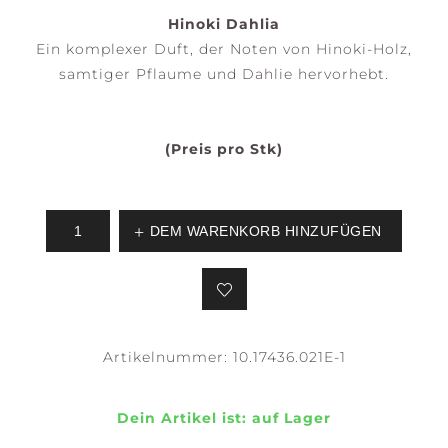
Hinoki Dahlia
Ein komplexer Duft, der Noten von Hinoki-Holz,
samtiger Pflaume und Dahlie hervorhebt.
(Preis pro Stk)
DEM WARENKORB HINZUFÜGEN
Artikelnummer:
10.17436.021E-1
Dein Artikel ist:
auf Lager