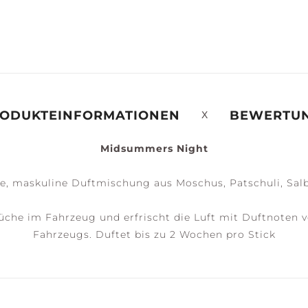
ERENITY +
PEACE +
ACCESSOIRES
ALM
TRANQUILITY
ODUKTEINFORMATIONEN
BEWERTU
Midsummers Night
e, maskuline Duftmischung aus Moschus, Patschuli, Sal
che im Fahrzeug und erfrischt die Luft mit Duftnoten vo
Fahrzeugs. Duftet bis zu 2 Wochen pro Stick