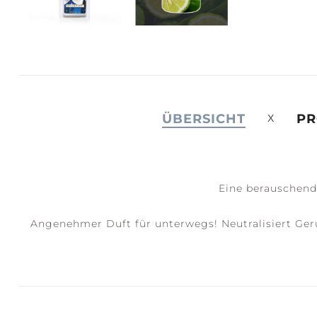
JOY +
S
LAUGHTER
C
ÜBERSICHT
PR
Eine berauschend
Angenehmer Duft für unterwegs! Neutralisiert Gerü