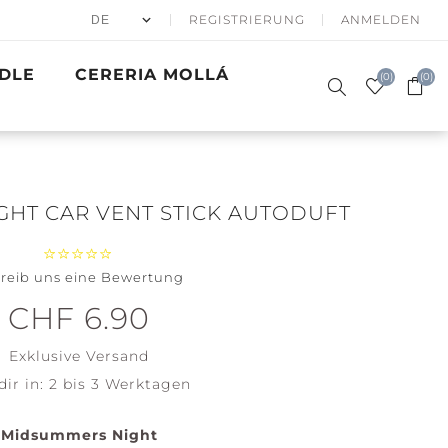
REGISTRIERUNG
ANMELDEN
DLE
CERERIA MOLLÁ
(0)
(0)
HT CAR VENT STICK AUTODUFT
reib uns eine Bewertung
50% APRÈS
DUFTKERZEN
SKI
SIGNATURE
GESCHENKE
WINTER SEA
BATH & BODY
PRECIOUS
GOLDEN
ACCESSOIRES
CHF 6.90
WOODWICK
METALS
WAVES
Santa on
Clean
Exklusive
Versand
Skis
Cotton
dir in:
2 bis 3 Werktagen
Holiday
Soft Blanket
Winterfest
View all
Midsummers Night
View all