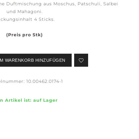
ne Duftmischung aus Moschus, Patschuli, Salbei
und Mahagoni.
ckungsinhalt 4 Sticks.
SERENE
STILLNESS +
(Preis pro Stk)
WATERS
PURITY
M WARENKORB HINZUFÜGEN
kelnummer:
10.00462.0174-1
EFLECTION +
CONFIDENCE +
n Artikel ist:
auf Lager
LARITY
FREEDOM