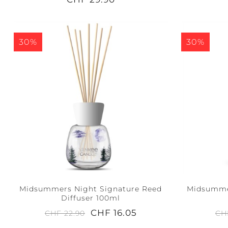
30%
30%
Midsummers Night Signature Reed
Midsumme
Diffuser 100ml
CHF 16.05
CHF 22.90
CH