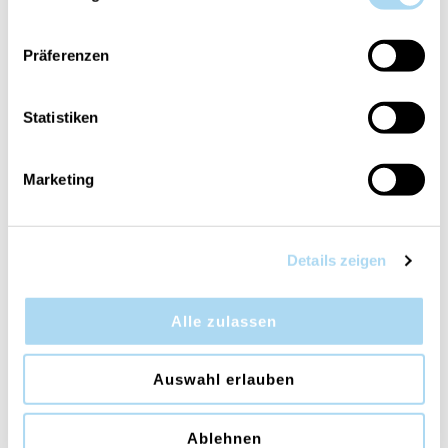
Präferenzen
Statistiken
Black Cherry Ultrasonic
Aroma Oil
Marketing
CHF 9.90
Details zeigen
VERWANDTE PRODUKTE
Alle zulassen
Auswahl erlauben
Ablehnen