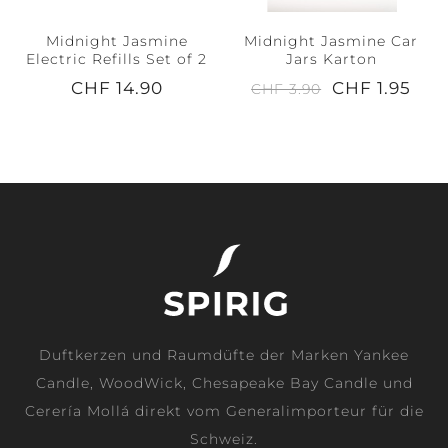
Midnight Jasmine
Midnight Jasmine Car
Electric Refills Set of 2
Jars Karton
CHF 14.90
CHF 1.95
CHF 3.90
Duftkerzen und Raumdüfte der Marken Yankee
Candle, WoodWick, Chesapeake Bay Candle und
Cerería Mollá direkt vom Generalimporteur für die
Schweiz.