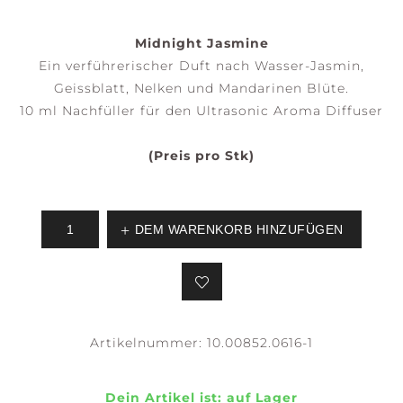
Midnight Jasmine
Ein verführerischer Duft nach Wasser-Jasmin,
Geissblatt, Nelken und Mandarinen Blüte.
10 ml Nachfüller für den Ultrasonic Aroma Diffuser
(Preis pro Stk)
DEM WARENKORB HINZUFÜGEN
Artikelnummer:
10.00852.0616-1
Dein Artikel ist:
auf Lager