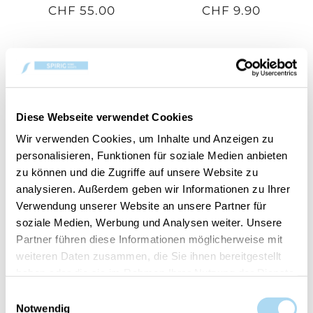
CHF 55.00
CHF 9.90
Diese Webseite verwendet Cookies
Wir verwenden Cookies, um Inhalte und Anzeigen zu
personalisieren, Funktionen für soziale Medien anbieten
zu können und die Zugriffe auf unsere Website zu
analysieren. Außerdem geben wir Informationen zu Ihrer
Pink Sands Ultrasonic
Clean Cotton Ultrasonic
Verwendung unserer Website an unsere Partner für
Aroma Oil
Aroma Oil
soziale Medien, Werbung und Analysen weiter. Unsere
CHF 9.90
CHF 9.90
Partner führen diese Informationen möglicherweise mit
weiteren Daten zusammen, die Sie ihnen bereitgestellt
haben oder die sie im Rahmen Ihrer Nutzung der Dienste
gesammelt haben.
Einwilligungsauswahl
Notwendig