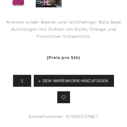
Aromen wilder Beeren und reichhaltiger Rote Bete
durchzogen mit Düften von Eiche, Orange und
Florentiner Schwertlilie.
(Preis pro Stk)
DEM WARENKORB HINZUFÜGEN
Artikelnummer:
10.16322.076E-1