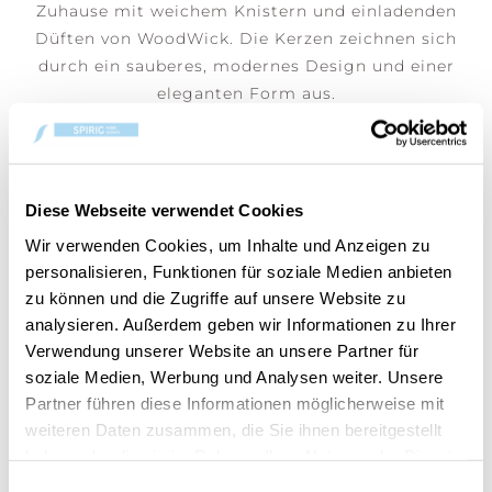
Zuhause mit weichem Knistern und einladenden
Düften von WoodWick. Die Kerzen zeichnen sich
durch ein sauberes, modernes Design und einer
eleganten Form aus.
Diese Webseite verwendet Cookies
BENUTZER, DIE DIESEN ARTIKEL
Wir verwenden Cookies, um Inhalte und Anzeigen zu
GEKAUFT HABEN, HABEN AUCH
personalisieren, Funktionen für soziale Medien anbieten
GEKAUFT
zu können und die Zugriffe auf unsere Website zu
analysieren. Außerdem geben wir Informationen zu Ihrer
Verwendung unserer Website an unsere Partner für
soziale Medien, Werbung und Analysen weiter. Unsere
Partner führen diese Informationen möglicherweise mit
weiteren Daten zusammen, die Sie ihnen bereitgestellt
haben oder die sie im Rahmen Ihrer Nutzung der Dienste
gesammelt haben.
Einwilligungsauswahl