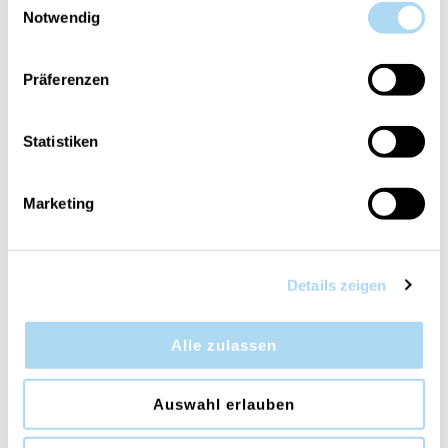
Notwendig
Präferenzen
Cinnamon Chai Ellipse
Cinnamon Chai Large
Jar
Statistiken
CHF 44.90
CHF 39.90
Marketing
50%
Details zeigen
Alle zulassen
Auswahl erlauben
Wild Berry & Beets Mini
Evergreen Cashmere
Jar
Large Jar