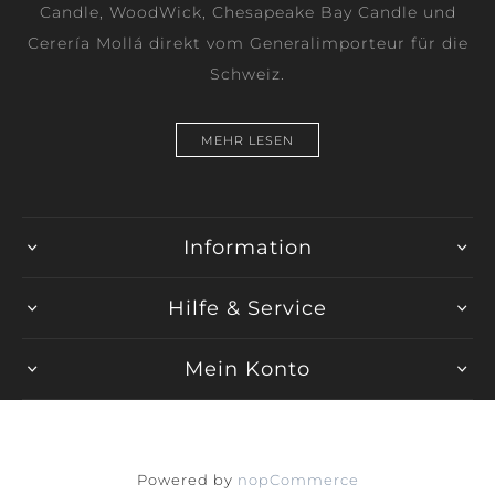
Candle, WoodWick, Chesapeake Bay Candle und
Cerería Mollá direkt vom Generalimporteur für die
Schweiz.
MEHR LESEN
Information
Hilfe & Service
Mein Konto
Powered by
nopCommerce