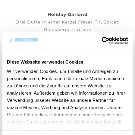
Holiday Garland
Drei Düfte in einer Kerze! Fraser Fir, Spiced
Blackberry, Fireside
Duftkombinationen ergeben jeweils ein
einzigartiges Erlebnis, wenn die Schichten
miteinander verschmelzen.
Diese Webseite verwendet Cookies
(Preis pro Stk)
Wir verwenden Cookies, um Inhalte und Anzeigen zu
personalisieren, Funktionen für soziale Medien anbieten
zu können und die Zugriffe auf unsere Website zu
DEM WARENKORB HINZUFÜGEN
analysieren. Außerdem geben wir Informationen zu Ihrer
Verwendung unserer Website an unsere Partner für
soziale Medien, Werbung und Analysen weiter. Unsere
Partner führen diese Informationen möglicherweise mit
weiteren Daten zusammen, die Sie ihnen bereitgestellt
haben oder die sie im Rahmen Ihrer Nutzung der Dienste
Artikelnummer:
10.92273.0000-1