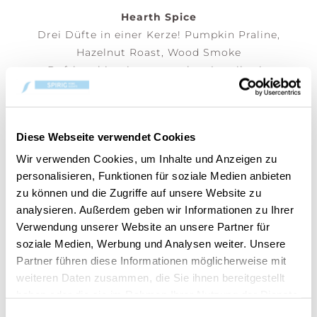
Hearth Spice
Drei Düfte in einer Kerze! Pumpkin Praline,
Hazelnut Roast, Wood Smoke
Duftkombinationen ergeben jeweils ein
einzigartiges Erlebnis, wenn die Schichten
miteinander verschmelzen.
Diese Webseite verwendet Cookies
(Preis pro Stk)
Wir verwenden Cookies, um Inhalte und Anzeigen zu
personalisieren, Funktionen für soziale Medien anbieten
zu können und die Zugriffe auf unsere Website zu
DEM WARENKORB HINZUFÜGEN
analysieren. Außerdem geben wir Informationen zu Ihrer
Verwendung unserer Website an unsere Partner für
soziale Medien, Werbung und Analysen weiter. Unsere
Partner führen diese Informationen möglicherweise mit
weiteren Daten zusammen, die Sie ihnen bereitgestellt
Artikelnummer:
10.93205.0000-1
haben oder die sie im Rahmen Ihrer Nutzung der Dienste
gesammelt haben.
Einwilligungsauswahl