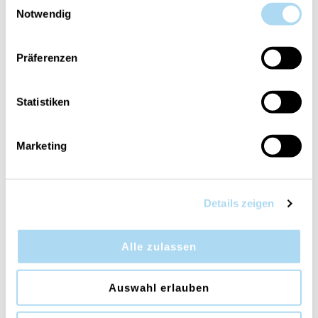
Notwendig
Dein Artikel ist:
auf Lager
Präferenzen
Statistiken
ÜBERSICHT
Marketing
PRODUKTEINFORMATIONEN
BEWERTUNGEN
KONTAKT
Details zeigen
Hearth Spice
Alle zulassen
Drei Düfte in einer Kerze! Pumpkin Praline,
Hazelnut Roast, Wood Smoke
Auswahl erlauben