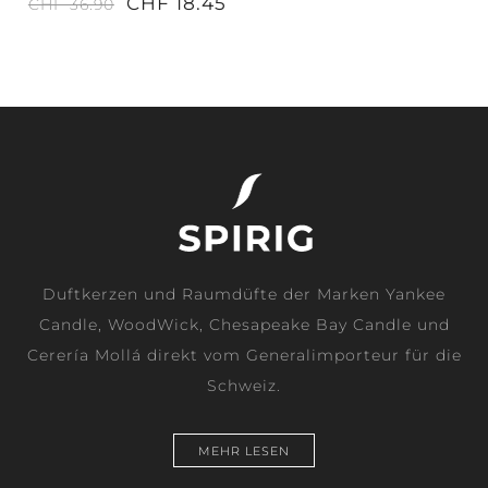
CHF 18.45
CHF 36.90
Duftkerzen und Raumdüfte der Marken Yankee
Candle, WoodWick, Chesapeake Bay Candle und
Cerería Mollá direkt vom Generalimporteur für die
Schweiz.
MEHR LESEN