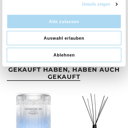
Verpackungen sind zudem recycelbar und FSC-
Details zeigen
zertifiziert, sodass wir in jeder Phase der
Herstellung einen vollständigen Respekt für die
Alle zulassen
Umwelt gewährleisten.
Auswahl erlauben
Ablehnen
BENUTZER, DIE DIESEN ARTIKEL
GEKAUFT HABEN, HABEN AUCH
GEKAUFT