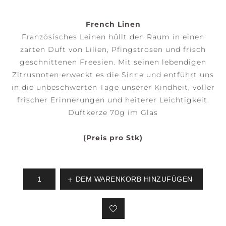
French Linen
Französisches Leinen hüllt den Raum in einen
zarten Duft von Lilien, Pfingstrosen und frisch
geschnittenen Freesien. Mit seinen lebendigen
Zitrusnoten erweckt es die Sinne und entführt uns
in die unbeschwerten Tage unserer Kindheit, voller
frischer Erinnerungen und heiterer Leichtigkeit.
Duftkerze 70g im Glas
(Preis pro Stk)
DEM WARENKORB HINZUFÜGEN