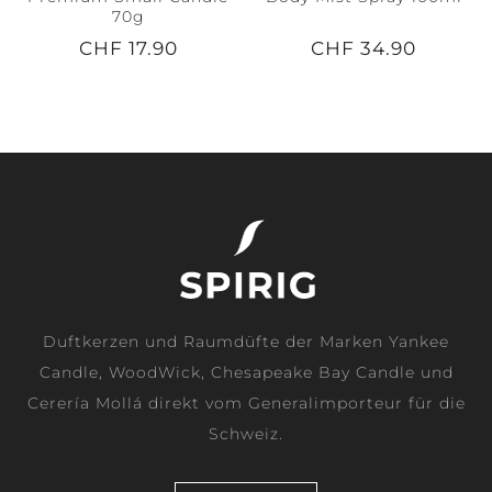
70g
CHF 17.90
CHF 34.90
Duftkerzen und Raumdüfte der Marken Yankee
Candle, WoodWick, Chesapeake Bay Candle und
Cerería Mollá direkt vom Generalimporteur für die
Schweiz.