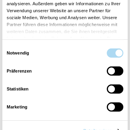
analysieren. Außerdem geben wir Informationen zu Ihrer
Verwendung unserer Website an unsere Partner für
soziale Medien, Werbung und Analysen weiter. Unsere
Partner führen diese Informationen möglicherweise mit
Artikelnummer:
10.00911.0137-1
weiteren Daten zusammen, die Sie ihnen bereitgestellt
haben oder die sie im Rahmen Ihrer Nutzung der Dienste
Dein Artikel ist:
auf Lager
gesammelt haben.
Einwilligungsauswahl
Notwendig
Präferenzen
ÜBERSICHT
Statistiken
PRODUKTEINFORMATIONEN
BEWERTUNGEN
Marketing
KONTAKT