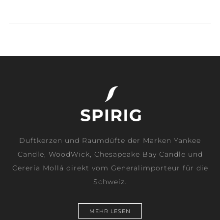
Duftkerzen und Raumdüfte der Marken Yankee
Candle, WoodWick, Chesapeake Bay Candle und
Cerería Mollá direkt vom Generalimporteur für die
Schweiz.
MEHR LESEN