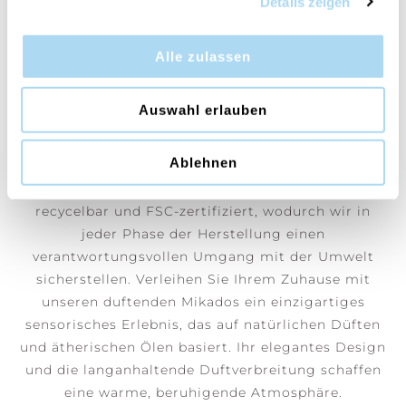
Details zeigen
Orange Blossom & Ginger
Ein erfrischender Duft, der tiefe Ruhe mit einer
Alle zulassen
Welle frischer Erneuerung verbindet.
Auswahl erlauben
Bei Cerería Mollá 1899 bewahren wir traditionelles
handwerkliches Know-how und setzen auf
Ablehnen
Produktionsmethoden, die unvergleichliche
Qualität garantieren. Unsere Verpackungen sind
recycelbar und FSC-zertifiziert, wodurch wir in
jeder Phase der Herstellung einen
verantwortungsvollen Umgang mit der Umwelt
sicherstellen. Verleihen Sie Ihrem Zuhause mit
unseren duftenden Mikados ein einzigartiges
sensorisches Erlebnis, das auf natürlichen Düften
und ätherischen Ölen basiert. Ihr elegantes Design
und die langanhaltende Duftverbreitung schaffen
eine warme, beruhigende Atmosphäre.