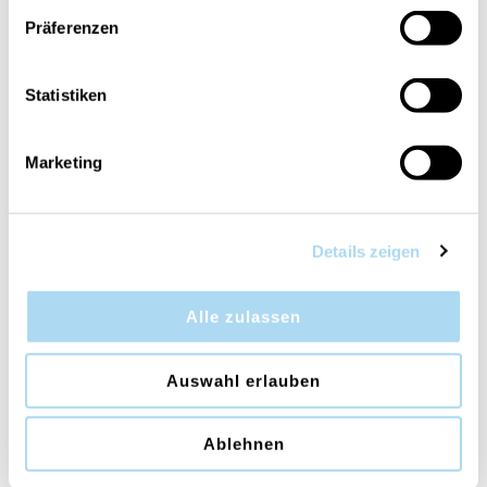
Präferenzen
Fraser Fir Ellipse
White Teak Medium Jar
Statistiken
CHF 44.90
CHF 29.90
Marketing
50%
Details zeigen
Alle zulassen
Auswahl erlauben
Fireside Large Jar
Solar Ylang Ellipse
CHF 39.90
CHF 22.45
CHF 44.90
Ablehnen