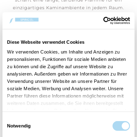
schafft eine lange, tanzende Flamme für ein
einzigartiges Kaminambiente in jedem Raum.
Perfekt als Geschenk!
Diese Webseite verwendet Cookies
Wir verwenden Cookies, um Inhalte und Anzeigen zu
BENUTZER, DIE DIESEN ARTIKEL
personalisieren, Funktionen für soziale Medien anbieten
GEKAUFT HABEN, HABEN AUCH
zu können und die Zugriffe auf unsere Website zu
GEKAUFT
analysieren. Außerdem geben wir Informationen zu Ihrer
Verwendung unserer Website an unsere Partner für
soziale Medien, Werbung und Analysen weiter. Unsere
Partner führen diese Informationen möglicherweise mit
weiteren Daten zusammen, die Sie ihnen bereitgestellt
haben oder die sie im Rahmen Ihrer Nutzung der Dienste
gesammelt haben.
Einwilligungsauswahl
Notwendig