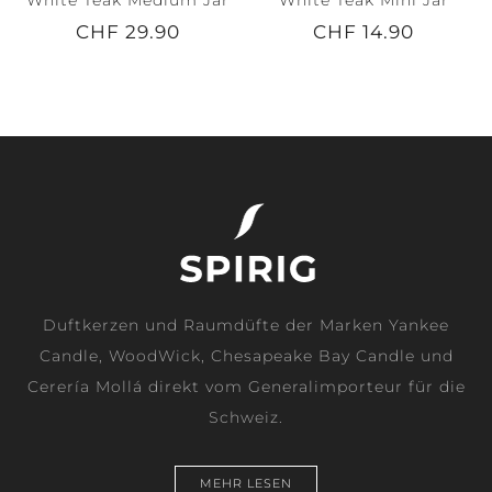
White Teak Medium Jar
White Teak Mini Jar
CHF 29.90
CHF 14.90
Duftkerzen und Raumdüfte der Marken Yankee
Candle, WoodWick, Chesapeake Bay Candle und
Cerería Mollá direkt vom Generalimporteur für die
Schweiz.
MEHR LESEN