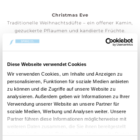
Christmas Eve
Traditionelle Weihnachtsdüfte – ein offener Kamin,
gezuckerte Pflaumen und kandierte Früchte.
Duftkerze im kleinen Glas
(Preis pro Stk)
Diese Webseite verwendet Cookies
Wir verwenden Cookies, um Inhalte und Anzeigen zu
DEM WARENKORB HINZUFÜGEN
personalisieren, Funktionen für soziale Medien anbieten
zu können und die Zugriffe auf unsere Website zu
analysieren. Außerdem geben wir Informationen zu Ihrer
Verwendung unserer Website an unsere Partner für
soziale Medien, Werbung und Analysen weiter. Unsere
Partner führen diese Informationen möglicherweise mit
Artikelnummer:
10.00438.0411-1
weiteren Daten zusammen, die Sie ihnen bereitgestellt
haben oder die sie im Rahmen Ihrer Nutzung der Dienste
Dein Artikel ist:
auf Lager