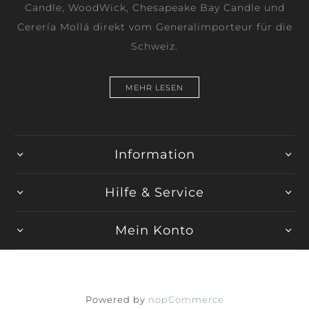
Candle, WoodWick, Chesapeake Bay Candle und
Cerería Mollá direkt vom Generalimporteur für die
Schweiz.
MEHR LESEN
Information
Hilfe & Service
Mein Konto
Powered by
nopCommerce