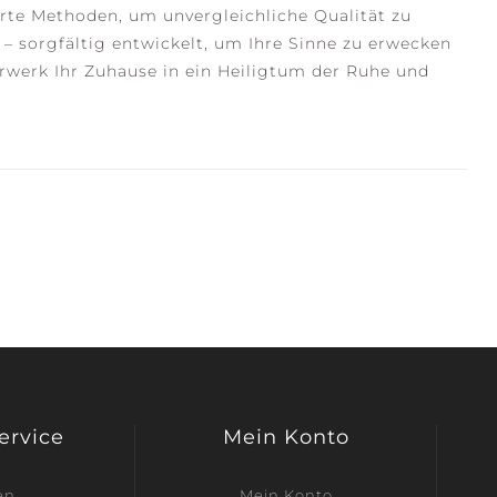
rte Methoden, um unvergleichliche Qualität zu
– sorgfältig entwickelt, um Ihre Sinne zu erwecken
rwerk Ihr Zuhause in ein Heiligtum der Ruhe und
Service
Mein Konto
en
Mein Konto