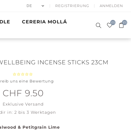
REGISTRIERUNG
ANMELDEN
DLE
CERERIA MOLLÁ
(0)
(0)
WELLBEING INCENSE STICKS 23CM
reib uns eine Bewertung
50% APRÈS
DUFTKERZEN
SKI
SIGNATURE
GESCHENKE
WINTER SEA
BATH & BODY
PRECIOUS
GOLDEN
ACCESSOIRES
CHF 9.50
WOODWICK
METALS
WAVES
Santa on
Clean
Exklusive
Versand
Skis
Cotton
dir in:
2 bis 3 Werktagen
Holiday
Soft Blanket
Winterfest
View all
lwood & Petitgrain Lime
View all