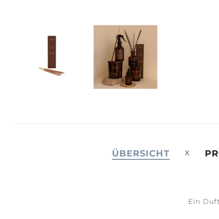
JOY +
S
LAUGHTER
C
ÜBERSICHT
PR
Ein Duft