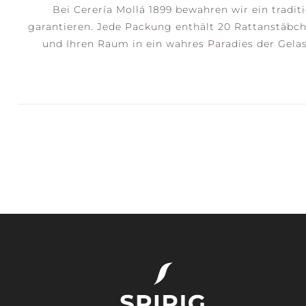
Bei Cerería Mollá 1899 bewahren wir ein trad
garantieren. Jede Packung enthält 20 Rattanstäbch
und Ihren Raum in ein wahres Paradies der Gela