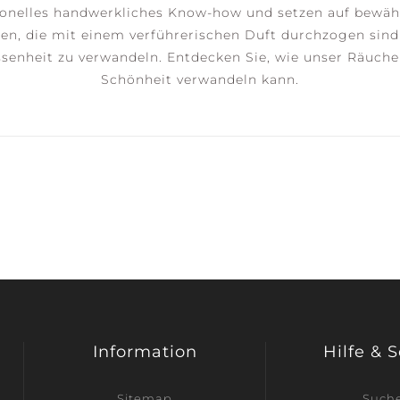
itionelles handwerkliches Know-how und setzen auf bewäh
en, die mit einem verführerischen Duft durchzogen sind 
ssenheit zu verwandeln. Entdecken Sie, wie unser Räuche
Schönheit verwandeln kann.
Information
Hilfe & 
Sitemap
Such