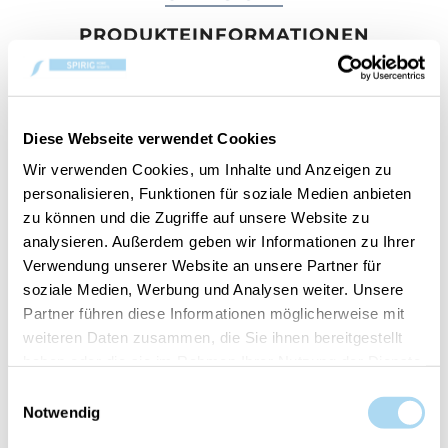
PRODUKTEINFORMATIONEN
BEWERTUNGEN
KONTAKT
Diese Webseite verwendet Cookies
Bergamotto di Calabria
Wir verwenden Cookies, um Inhalte und Anzeigen zu
personalisieren, Funktionen für soziale Medien anbieten
Dieser Duft entführt uns nach Kalabrien. Seine
zu können und die Zugriffe auf unsere Website zu
fruchtigen Nuancen und die Verbindung mit der
analysieren. Außerdem geben wir Informationen zu Ihrer
Wärme von Sandelholz, Kardamom und Limette
Verwendung unserer Website an unsere Partner für
machen ihn zu einem frischen, belebenden und
soziale Medien, Werbung und Analysen weiter. Unsere
anregenden Duft, der uns einlädt, die mediterrane
Partner führen diese Informationen möglicherweise mit
Brise zu spüren.
weiteren Daten zusammen, die Sie ihnen bereitgestellt
haben oder die sie im Rahmen Ihrer Nutzung der Dienste
Bei Cerería Mollá 1899 bewahren wir ein
gesammelt haben.
Einwilligungsauswahl
einzigartiges handwerkliches Know-how, das
Notwendig
Tradition mit unvergleichlicher Qualität vereint.