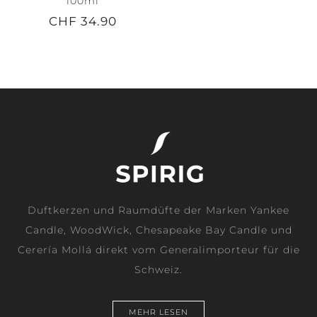
100ml
CHF 34.90
Duftkerzen und Raumdüfte der Marken Yankee
Candle, WoodWick, Chesapeake Bay Candle und
Cerería Mollá direkt vom Generalimporteur für die
Schweiz.
MEHR LESEN