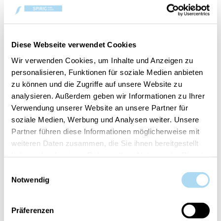
KONTAKT
Bergamotto di Calabria
Diese Webseite verwendet Cookies
Dieser Duft entführt uns nach Kalabrien. Seine
Wir verwenden Cookies, um Inhalte und Anzeigen zu
fruchtigen Nuancen und die Verbindung mit der
personalisieren, Funktionen für soziale Medien anbieten
Wärme von Sandelholz, Kardamom und Limette
zu können und die Zugriffe auf unsere Website zu
machen ihn zu einem frischen, belebenden und
analysieren. Außerdem geben wir Informationen zu Ihrer
anregenden Duft, der uns einlädt, die mediterrane
Verwendung unserer Website an unsere Partner für
Brise zu spüren.
soziale Medien, Werbung und Analysen weiter. Unsere
Partner führen diese Informationen möglicherweise mit
Bei Cerería Mollá 1899 bewahren wir ein
weiteren Daten zusammen, die Sie ihnen bereitgestellt
traditionelles handwerkliches Know-how und setzen
haben oder die sie im Rahmen Ihrer Nutzung der Dienste
auf bewährte Methoden, um unvergleichliche
gesammelt haben.
Einwilligungsauswahl
Qualität zu gewährleisten. Dieses Spray, in einer
Notwendig
praktischen 500 ml-Kunststoffflasche präsentiert,
ist mit einem manuellen Sprühkopf ausgestattet,
Präferenzen
der die Anwendung auf allen Textilien erleichtert.