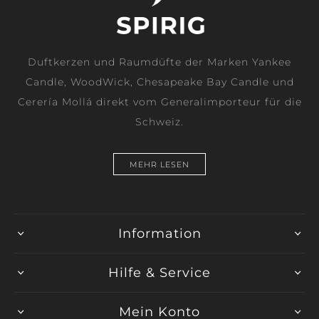
Duftkerzen und Raumdüfte der Marken Yankee
Candle, WoodWick, Chesapeake Bay Candle und
Cerería Mollá direkt vom Generalimporteur für die
Schweiz.
MEHR LESEN
Information
Hilfe & Service
Mein Konto