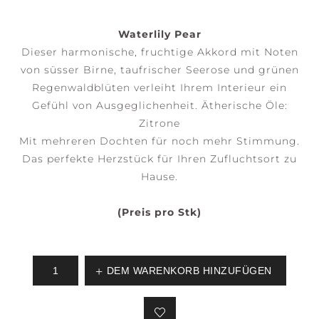
Waterlily Pear
Dieser harmonische, fruchtige Akkord mit Noten
von süsser Birne, taufrischer Seerose und grünen
Regenwaldblüten verleiht Ihrem Interieur ein
Gefühl von Ausgeglichenheit. Ätherische Öle:
Zitrone
Mit mehreren Dochten für noch mehr Stimmung.
Das perfekte Herzstück für Ihren Zufluchtsort zu
Hause.
(Preis pro Stk)
DEM WARENKORB HINZUFÜGEN