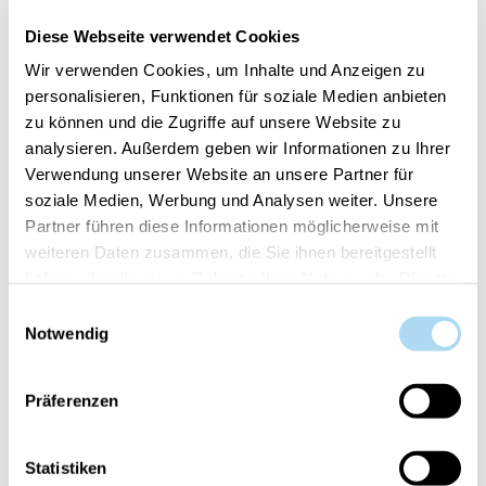
Diese Webseite verwendet Cookies
Wir verwenden Cookies, um Inhalte und Anzeigen zu
personalisieren, Funktionen für soziale Medien anbieten
zu können und die Zugriffe auf unsere Website zu
analysieren. Außerdem geben wir Informationen zu Ihrer
Verwendung unserer Website an unsere Partner für
Stillness & Purity
Balance & Harmony
soziale Medien, Werbung und Analysen weiter. Unsere
Medium Tumbler
Medium Tumbler
Partner führen diese Informationen möglicherweise mit
CHF 24.90
CHF 24.90
weiteren Daten zusammen, die Sie ihnen bereitgestellt
haben oder die sie im Rahmen Ihrer Nutzung der Dienste
gesammelt haben.
Einwilligungsauswahl
Notwendig
Präferenzen
Statistiken