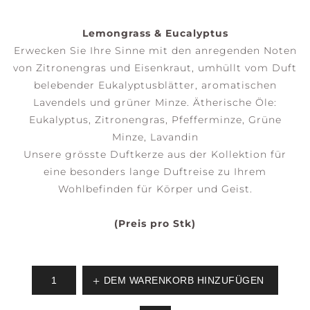
Lemongrass & Eucalyptus
Erwecken Sie Ihre Sinne mit den anregenden Noten
von Zitronengras und Eisenkraut, umhüllt vom Duft
belebender Eukalyptusblätter, aromatischen
Lavendels und grüner Minze. Ätherische Öle:
Eukalyptus, Zitronengras, Pfefferminze, Grüne
Minze, Lavandin
Unsere grösste Duftkerze aus der Kollektion für
eine besonders lange Duftreise zu Ihrem
Wohlbefinden für Körper und Geist.
(Preis pro Stk)
DEM WARENKORB HINZUFÜGEN