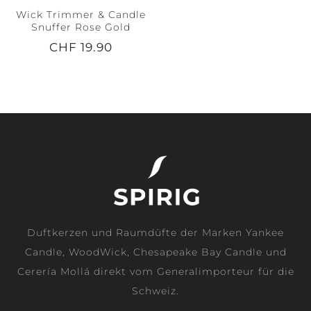
Wick Trimmer & Candle
Snuffer Rose Gold
CHF 19.90
Duftkerzen und Raumdüfte der Marken Yankee
Candle, WoodWick, Chesapeake Bay Candle und
Cerería Mollá direkt vom Generalimporteur für die
Schweiz.