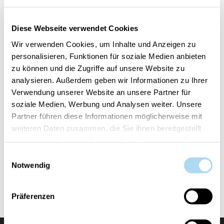
Dark Cherry Ellipse
Dark Cherry Large Jar
CHF 44.90
CHF 39.90
Diese Webseite verwendet Cookies
Wir verwenden Cookies, um Inhalte und Anzeigen zu
personalisieren, Funktionen für soziale Medien anbieten
zu können und die Zugriffe auf unsere Website zu
analysieren. Außerdem geben wir Informationen zu Ihrer
Verwendung unserer Website an unsere Partner für
soziale Medien, Werbung und Analysen weiter. Unsere
Partner führen diese Informationen möglicherweise mit
weiteren Daten zusammen, die Sie ihnen bereitgestellt
haben oder die sie im Rahmen Ihrer Nutzung der Dienste
gesammelt haben.
Einwilligungsauswahl
Dark Cherry Medium Jar
Notwendig
CHF 29.90
Präferenzen