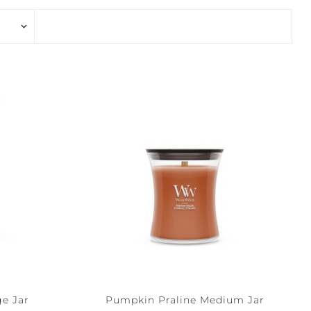
UX CALMES
CALME +
PURETÉ
FLEXION +
ASSURANCE +
ARTÉ
LIBERTÉ
ge Jar
Pumpkin Praline Medium Jar