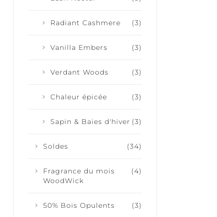
Radiant Cashmere
(3)
Vanilla Embers
(3)
Verdant Woods
(3)
Chaleur épicée
(3)
Sapin & Baies d'hiver
(3)
Soldes
(34)
Fragrance du mois
(4)
WoodWick
50% Bois Opulents
(3)