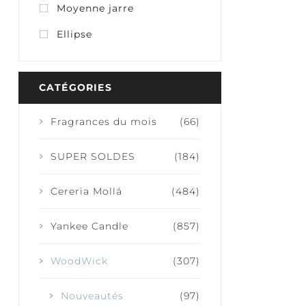
Moyenne jarre
Ellipse
JOIE + RIRES
SÉRÉ
CATÉGORIES
CALM
Fragrances du mois
(66)
SUPER SOLDES
(184)
Cereria Mollá
(484)
Yankee Candle
(857)
WoodWick
(307)
Nouveautés
(97)