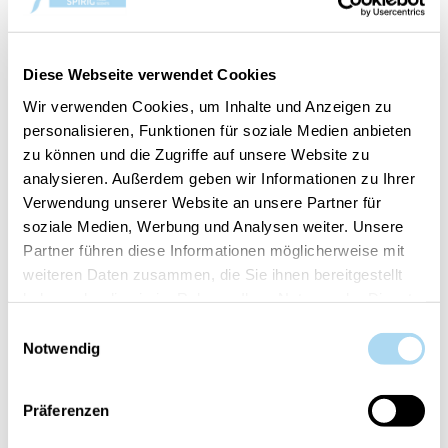
Floral Blossoms Trilogy
Floral Blossoms Trilogy
Ellipse
Large Jar
CHF 44.90
CHF 44.90
Diese Webseite verwendet Cookies
Wir verwenden Cookies, um Inhalte und Anzeigen zu
personalisieren, Funktionen für soziale Medien anbieten
zu können und die Zugriffe auf unsere Website zu
analysieren. Außerdem geben wir Informationen zu Ihrer
Verwendung unserer Website an unsere Partner für
soziale Medien, Werbung und Analysen weiter. Unsere
Partner führen diese Informationen möglicherweise mit
weiteren Daten zusammen, die Sie ihnen bereitgestellt
haben oder die sie im Rahmen Ihrer Nutzung der Dienste
gesammelt haben.
Einwilligungsauswahl
Floral Blossoms Trilogy
Notwendig
Medium Jar
CHF 32.90
Präferenzen