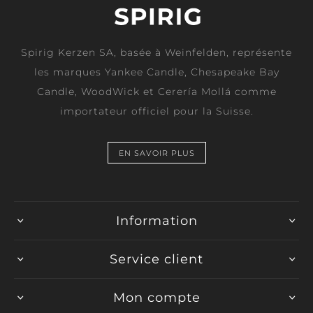
Spirig Kerzen SA, basée à Weinfelden, représente
les marques Yankee Candle, Chesapeake Bay
Candle, WoodWick et Cerería Mollá comme
importateur officiel pour la Suisse.
EN SAVOIR PLUS
Information
Service client
Mon compte