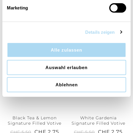
Marketing
Watercolour Skies
Lakefront Lodge
Signature Filled Votive
Signature Filled Votive
Details zeigen
CHF 2.75
CHF 2.75
CHF 5.50
CHF 5.50
Alle zulassen
50%
50%
Auswahl erlauben
Ablehnen
Black Tea & Lemon
White Gardenia
Signature Filled Votive
Signature Filled Votive
CHF 2.75
CHF 2.75
CHF 5.50
CHF 5.50