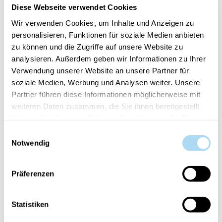
Diese Webseite verwendet Cookies
chaleureuse et mémorable. Plus qu’un simple
parfum, c’est un rituel qui accompagne vos
Wir verwenden Cookies, um Inhalte und Anzeigen zu
personalisieren, Funktionen für soziale Medien anbieten
moments et les rend inoubliables.
zu können und die Zugriffe auf unsere Website zu
analysieren. Außerdem geben wir Informationen zu Ihrer
Verwendung unserer Website an unsere Partner für
soziale Medien, Werbung und Analysen weiter. Unsere
Partner führen diese Informationen möglicherweise mit
LES CLIENTS AYANT ACHETÉ CET
weiteren Daten zusammen, die Sie ihnen bereitgestellt
ARTICLE ONT ÉGALEMENT
haben oder die sie im Rahmen Ihrer Nutzung der Dienste
ACHETÉ :
gesammelt haben.
Einwilligungsauswahl
Notwendig
50%
50%
Präferenzen
Statistiken