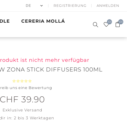
REGISTRIERUNG
ANMELDEN
DLE
CERERIA MOLLÁ
(0)
(0)
Produkt ist nicht mehr verfügbar
W ZONA STICK DIFFUSERS 100ML
50% APRÈS
DUFTKERZEN
SKI
SIGNATURE
GESCHENKE
WINTER SEA
BATH & BODY
PRECIOUS
GOLDEN
ACCESSOIRES
reib uns eine Bewertung
WOODWICK
METALS
WAVES
Santa on
Clean
CHF 39.90
Skis
Cotton
Exklusive
Versand
Holiday
Soft Blanket
Winterfest
dir in:
2 bis 3 Werktagen
View all
View all