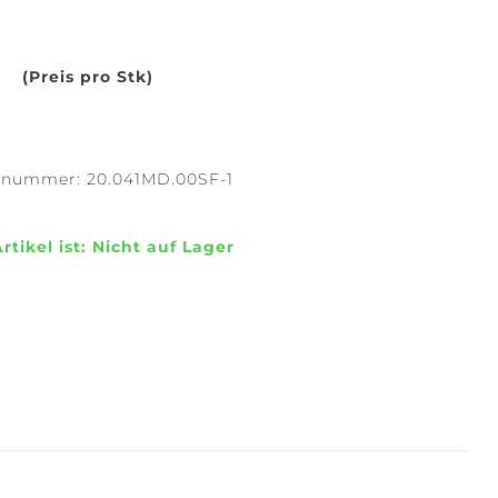
(Preis pro Stk)
SERENE
STILLNESS +
WATERS
PURITY
elnummer:
20.041MD.00SF-1
rtikel ist:
Nicht auf Lager
EFLECTION +
CONFIDENCE +
LARITY
FREEDOM