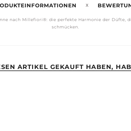
ODUKTEINFORMATIONEN
BEWERTU
Sinne nach Millefiori®: die perfekte Harmonie der Düfte
ERENITY +
PEACE +
ACCESSOIRES
schmücken.
ALM
TRANQUILITY
IESEN ARTIKEL GEKAUFT HABEN, HA