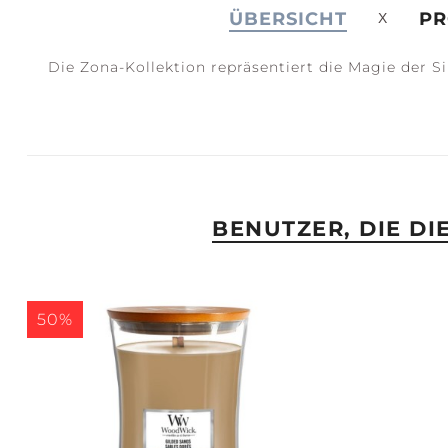
ÜBERSICHT
PR
Die Zona-Kollektion repräsentiert die Magie der 
JOY +
S
LAUGHTER
C
BENUTZER, DIE D
50%