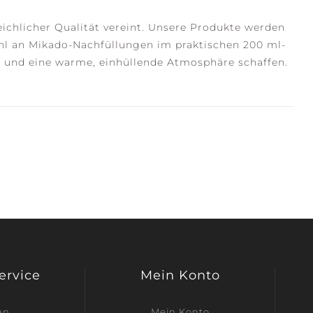
eichlicher Qualität vereint. Unsere Produkte werden
ahl an Mikado-Nachfüllungen im praktischen 200 ml-
en und eine warme, einhüllende Atmosphäre schaffen.
Service
Mein Konto
en
Mein Konto