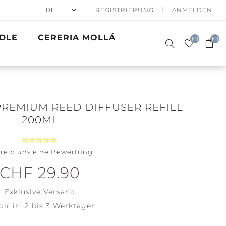
REGISTRIERUNG
ANMELDEN
DLE
CERERIA MOLLÁ
(0)
(0)
PREMIUM REED DIFFUSER REFILL
200ML
50% APRÈS
DUFTKERZEN
reib uns eine Bewertung
SKI
SIGNATURE
GESCHENKE
WINTER SEA
BATH & BODY
PRECIOUS
GOLDEN
ACCESSOIRES
WOODWICK
METALS
WAVES
CHF 29.90
Santa on
Clean
Skis
Cotton
Exklusive
Versand
Holiday
Soft Blanket
Winterfest
dir in:
2 bis 3 Werktagen
View all
View all