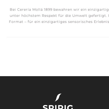
Bei Cerería Mollá 1899 bewahren wir ein einzigarti
unter höchstem Respekt für die Umwelt gefertigt. 
Format – für ein einzigartiges sensorisches Erlebn