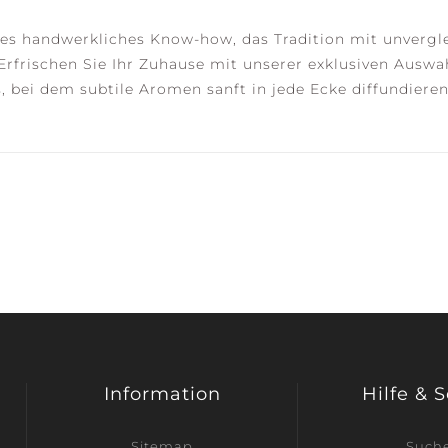
ges handwerkliches Know-how, das Tradition mit unvergl
Erfrischen Sie Ihr Zuhause mit unserer exklusiven Ausw
is, bei dem subtile Aromen sanft in jede Ecke diffundier
Information
Hilfe & 
Sitemap
Such