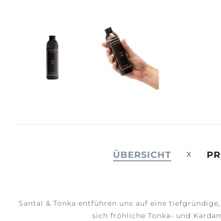
JOY +
S
LAUGHTER
C
ÜBERSICHT
PR
Santal & Tonka entführen uns auf eine tiefgründige,
sich fröhliche Tonka- und Kardam