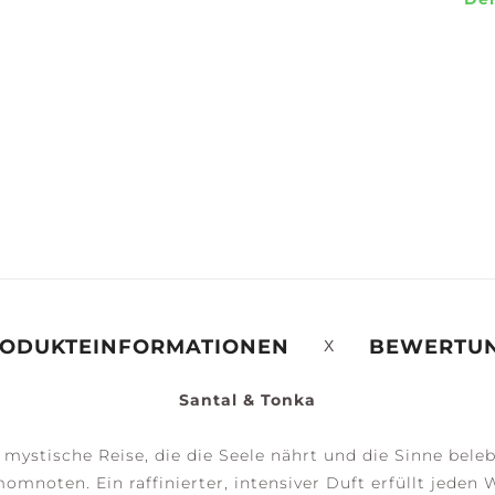
ERENITY +
PEACE +
ACCESSOIRES
ALM
TRANQUILITY
ODUKTEINFORMATIONEN
BEWERTU
Santal & Tonka
 mystische Reise, die die Seele nährt und die Sinne bel
omnoten. Ein raffinierter, intensiver Duft erfüllt jede