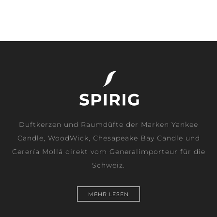
Duftkerzen und Raumdüfte der Marken Yankee
Candle, WoodWick, Chesapeake Bay Candle und
Cerería Mollá direkt vom Generalimporteur für die
Schweiz.
MEHR LESEN