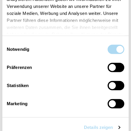
Verwendung unserer Website an unsere Partner für
soziale Medien, Werbung und Analysen weiter. Unsere
Partner führen diese Informationen möglicherweise mit
50%
weiteren Daten zusammen, die Sie ihnen bereitgestellt
haben oder die sie im Rahmen Ihrer Nutzung der Dienste
gesammelt haben.
Einwilligungsauswahl
Notwendig
Präferenzen
Vanilla Bean Medium Jar
Golden Bourbon
Medium Jar
Statistiken
CHF 29.90
CHF 14.95
CHF 29.90
Marketing
50%
50%
Details zeigen