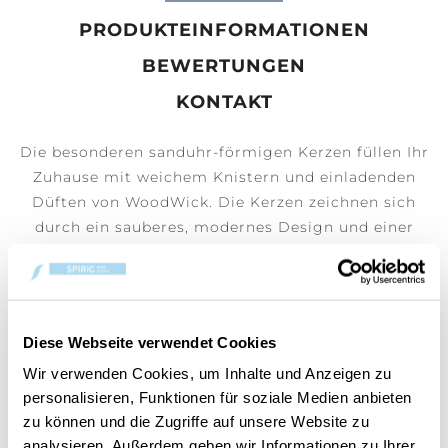
PRODUKTEINFORMATIONEN
BEWERTUNGEN
KONTAKT
Die besonderen sanduhr-förmigen Kerzen füllen Ihr
Zuhause mit weichem Knistern und einladenden
Düften von WoodWick. Die Kerzen zeichnen sich
durch ein sauberes, modernes Design und einer
eleganten Form aus.
Diese Webseite verwendet Cookies
Wir verwenden Cookies, um Inhalte und Anzeigen zu
BENUTZER, DIE DIESEN ARTIKEL
personalisieren, Funktionen für soziale Medien anbieten
GEKAUFT HABEN, HABEN AUCH
zu können und die Zugriffe auf unsere Website zu
GEKAUFT
analysieren. Außerdem geben wir Informationen zu Ihrer