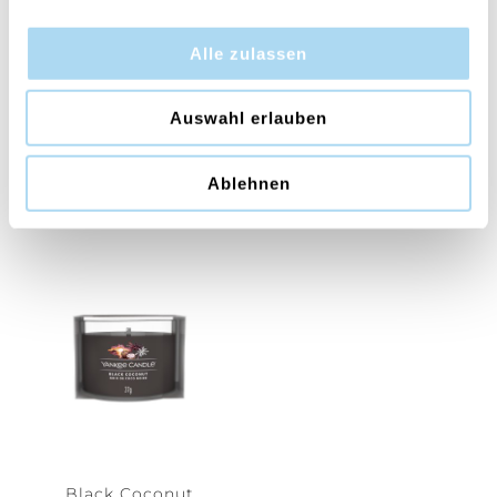
Alle zulassen
Auswahl erlauben
Vanilla Bean Espresso
Wild Berry & Beets
Signature Wax Melts
Ellipse
Ablehnen
CHF 1.45
CHF 22.45
CHF 2.90
CHF 44.90
Black Coconut