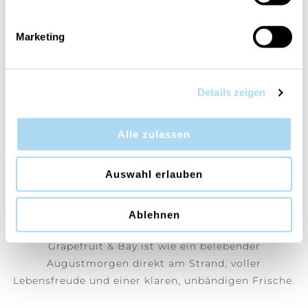
ÜBERSICHT
Marketing
PRODUKTEINFORMATIONEN
BEWERTUNGEN
KONTAKT
Details zeigen
Grapefruit & Bay
Alle zulassen
Grapefruit & Bay entführt uns in einen
Auswahl erlauben
unvergesslichen Sommer in einem exotischen,
sonnigen Paradies. Die einzigartigen, süssen und
spritzigen Noten füllen jeden Raum mit Energie,
Ablehnen
Leichtigkeit und einer belebenden Frische.
Grapefruit & Bay ist wie ein belebender
Augustmorgen direkt am Strand, voller
Lebensfreude und einer klaren, unbändigen Frische.