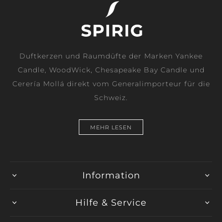
Duftkerzen und Raumdüfte der Marken Yankee
Candle, WoodWick, Chesapeake Bay Candle und
Cerería Mollá direkt vom Generalimporteur für die
Schweiz.
MEHR LESEN
Information
Hilfe & Service