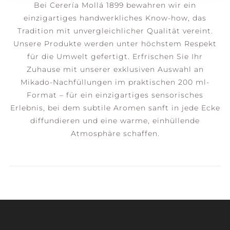
Bei Cerería Mollá 1899 bewahren wir ein
einzigartiges handwerkliches Know-how, das
Tradition mit unvergleichlicher Qualität vereint.
Unsere Produkte werden unter höchstem Respekt
für die Umwelt gefertigt. Erfrischen Sie Ihr
Zuhause mit unserer exklusiven Auswahl an
Mikado-Nachfüllungen im praktischen 200 ml-
Format – für ein einzigartiges sensorisches
Erlebnis, bei dem subtile Aromen sanft in jede Ecke
diffundieren und eine warme, einhüllende
Atmosphäre schaffen.