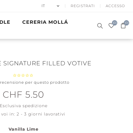
REGISTRATI
ACCESSO
DLE
CERERIA MOLLÁ
(0)
(0)
E SIGNATURE FILLED VOTIVE
a recensione per questo prodotto
50% APRÈS
CANDELE
SKI
PROFUMATE
EGALI
WINTER SEA
BATH & BODY
PRECIOUS
GOLDEN
ACCESSORI
CHF 5.50
SIGNATURE
WOODWICK
METALS
WAVES
Santa on
Esclusiva
spedizione
Skis
Clean
Cotton
voi in:
2 - 3 giorni lavorativi
Holiday
Winterfest
Soft Blanket
Vanilla Lime
Vedi tutti
Vedi tutti