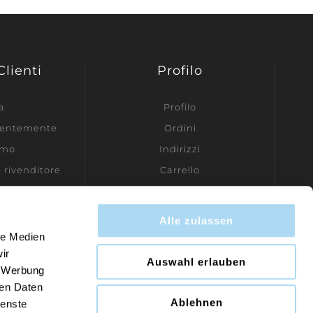
Clienti
Profilo
a
Profilo
ecentemente
Ordini
amo
Indirizzi
e rivenditore
Carrello
Lista dei desideri
Contatti
Alle zulassen
le Medien
ir
Auswahl erlauben
, Werbung
ren Daten
Ablehnen
ienste