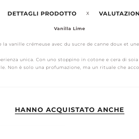
DETTAGLI PRODOTTO
VALUTAZION
Vanilla Lime
ERENITY +
PEACE +
ASSESSORI
ALM
TRANQUILITY
de la vanille crémeuse avec du sucre de canne doux et une
enza unica. Con uno stoppino in cotone e cera di soia d
le. Non è solo una profumazione, ma un rituale che acco
HANNO ACQUISTATO ANCHE