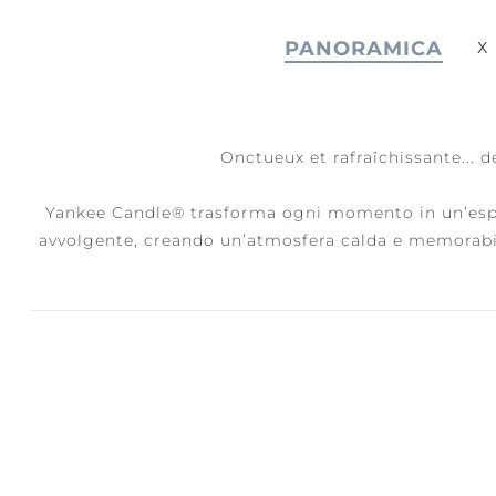
PANORAMICA
JOY +
S
LAUGHTER
C
Onctueux et rafraîchissante... 
Yankee Candle® trasforma ogni momento in un’esperi
avvolgente, creando un’atmosfera calda e memorabi