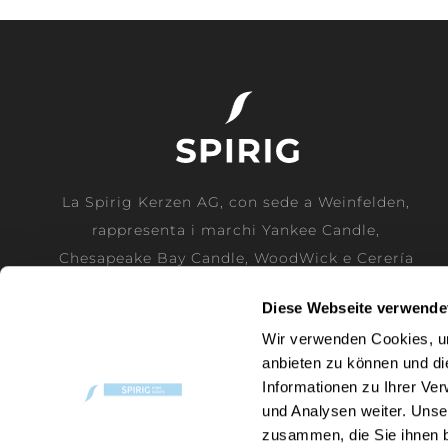
La Spirig Kerzen AG, con sede a Weinfelden,
rappresenta i marchi Yankee Candle,
Chesapeake Bay Candle, WoodWick e Cerería
Mollá come importatore generale ufficiale
Diese Webseite verwende
per la Svizzera.
Wir verwenden Cookies, um
anbieten zu können und di
ULTERIORI INFORMAZIONI
Informationen zu Ihrer Ve
und Analysen weiter. Unse
zusammen, die Sie ihnen b