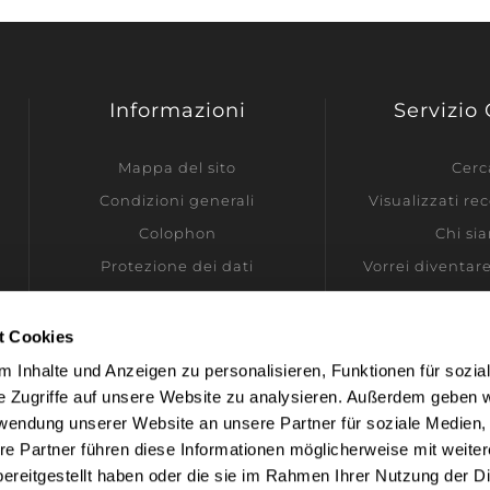
Informazioni
Servizio 
Mappa del sito
Cerc
Condizioni generali
Visualizzati r
Colophon
Chi si
Protezione dei dati
Vorrei diventar
Informazioni di spedizione
Contatti
t Cookies
Impostazioni dei cookie
 Inhalte und Anzeigen zu personalisieren, Funktionen für sozia
e Zugriffe auf unsere Website zu analysieren. Außerdem geben w
rwendung unserer Website an unsere Partner für soziale Medien
re Partner führen diese Informationen möglicherweise mit weite
ereitgestellt haben oder die sie im Rahmen Ihrer Nutzung der D