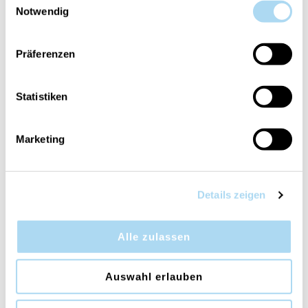
Notwendig
Präferenzen
Statistiken
Bayside Cedar Signature
Cinnamon Stick Electric
Wax Melts
Refills Set of 2
CHF 2.90
CHF 14.90
Marketing
Details zeigen
Alle zulassen
Auswahl erlauben