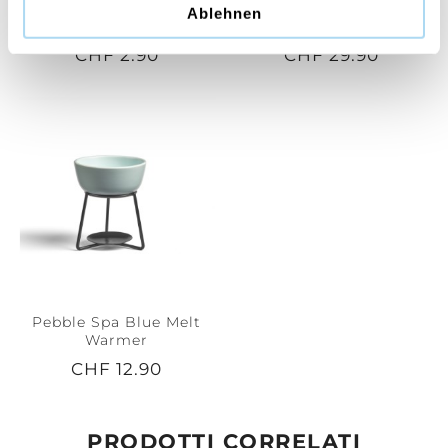
Autumn Daydream
Sagewood & Seagrass
Ablehnen
Signature Wax Melts
Medium Jar
CHF 2.90
CHF 29.90
Pebble Spa Blue Melt
Warmer
CHF 12.90
PRODOTTI CORRELATI