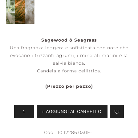
Sagewood & Seagrass
Una fragranza leggera e sofisticata con note che
evocano i frizzanti agrumi, i minerali marini e la
salvia bianca.
Candela a forma cellittica.
(Prezzo per pezzo)
AGGIUNGI AL CARRELLO
Cod.:
10.17286.030E-1