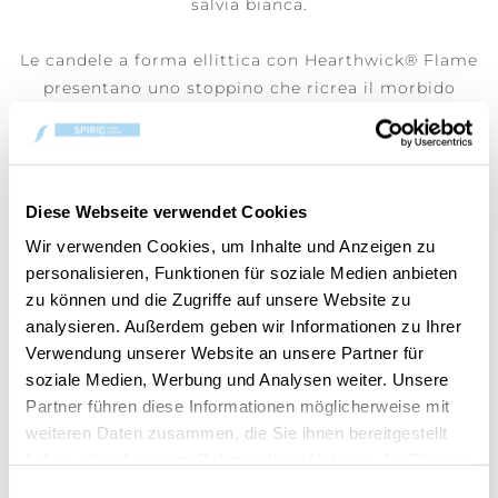
salvia bianca.
Le candele a forma ellittica con Hearthwick® Flame
presentano uno stoppino che ricrea il morbido
crepitio del fuoco scoppiettante. Il loro esclusivo
design crea una lunga fiamma danzante per una
calda e unica atmosfera in ogni ambiente. Perfetta
come idea regalo!
Diese Webseite verwendet Cookies
Wir verwenden Cookies, um Inhalte und Anzeigen zu
personalisieren, Funktionen für soziale Medien anbieten
zu können und die Zugriffe auf unsere Website zu
analysieren. Außerdem geben wir Informationen zu Ihrer
HANNO ACQUISTATO ANCHE
Verwendung unserer Website an unsere Partner für
soziale Medien, Werbung und Analysen weiter. Unsere
Partner führen diese Informationen möglicherweise mit
weiteren Daten zusammen, die Sie ihnen bereitgestellt
haben oder die sie im Rahmen Ihrer Nutzung der Dienste
gesammelt haben.
Einwilligungsauswahl