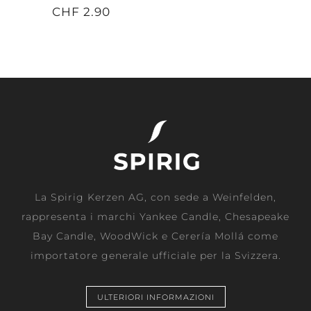
CHF 2.90
La Spirig Kerzen AG, con sede a Weinfelden,
rappresenta i marchi Yankee Candle, Chesapeake
Bay Candle, WoodWick e Cerería Mollá come
importatore generale ufficiale per la Svizzera.
ULTERIORI INFORMAZIONI