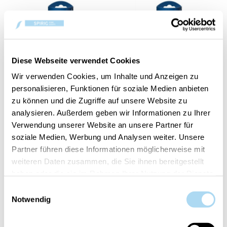
Diese Webseite verwendet Cookies
Wir verwenden Cookies, um Inhalte und Anzeigen zu
personalisieren, Funktionen für soziale Medien anbieten
Black Coconut Electric
Black Cherry Electric
zu können und die Zugriffe auf unsere Website zu
Refills Set of 2
Refills Set of 2
analysieren. Außerdem geben wir Informationen zu Ihrer
CHF 14.90
CHF 14.90
Verwendung unserer Website an unsere Partner für
soziale Medien, Werbung und Analysen weiter. Unsere
Partner führen diese Informationen möglicherweise mit
weiteren Daten zusammen, die Sie ihnen bereitgestellt
haben oder die sie im Rahmen Ihrer Nutzung der Dienste
gesammelt haben.
Einwilligungsauswahl
Notwendig