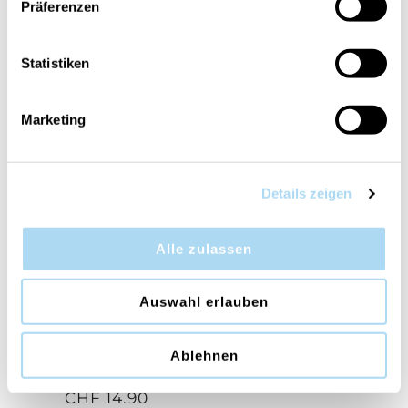
Präferenzen
Scent Plug Organic
Clean Cotton Electric
Statistiken
Pattern Electric
Refills Set of 2
Fragrance Single Base
CHF 12.90
CHF 14.90
Marketing
Details zeigen
Alle zulassen
Auswahl erlauben
Vanilla Lime Electric
Ablehnen
Refills Set of 2
CHF 14.90