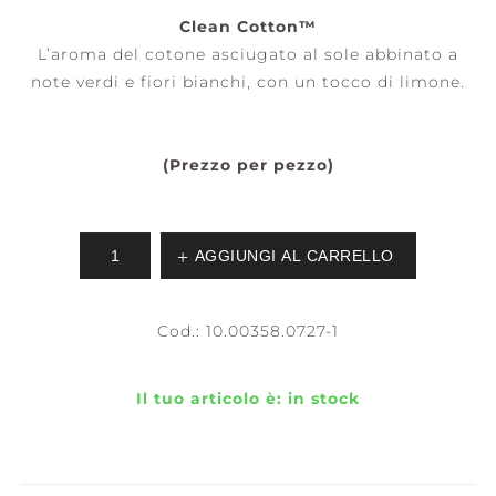
Clean Cotton™
L’aroma del cotone asciugato al sole abbinato a
note verdi e fiori bianchi, con un tocco di limone.
(Prezzo per pezzo)
AGGIUNGI AL CARRELLO
Cod.:
10.00358.0727-1
Il tuo articolo è:
in stock