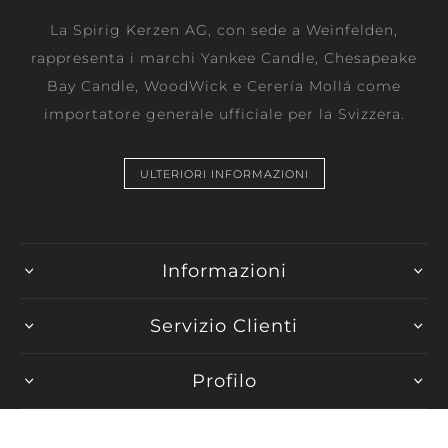
La Spirig Kerzen AG, con sede a Weinfelden,
rappresenta i marchi Yankee Candle, Chesapeake
Bay Candle, WoodWick e Cerería Mollá come
importatore generale ufficiale per la Svizzera.
ULTERIORI INFORMAZIONI
Informazioni
Servizio Clienti
Profilo