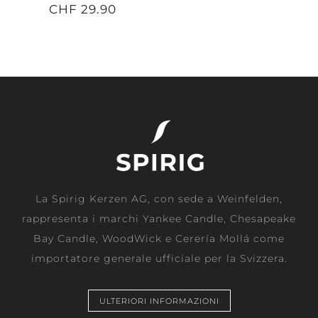
CHF 29.90
La Spirig Kerzen AG, con sede a Weinfelden,
rappresenta i marchi Yankee Candle, Chesapeake
Bay Candle, WoodWick e Cerería Mollá come
importatore generale ufficiale per la Svizzera.
ULTERIORI INFORMAZIONI