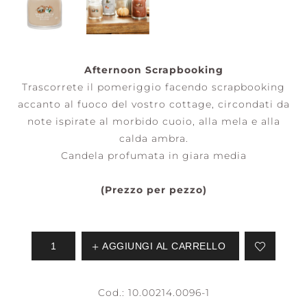
Afternoon Scrapbooking
Trascorrete il pomeriggio facendo scrapbooking
accanto al fuoco del vostro cottage, circondati da
note ispirate al morbido cuoio, alla mela e alla
calda ambra.
Candela profumata in giara media
(Prezzo per pezzo)
AGGIUNGI AL CARRELLO
Cod.:
10.00214.0096-1