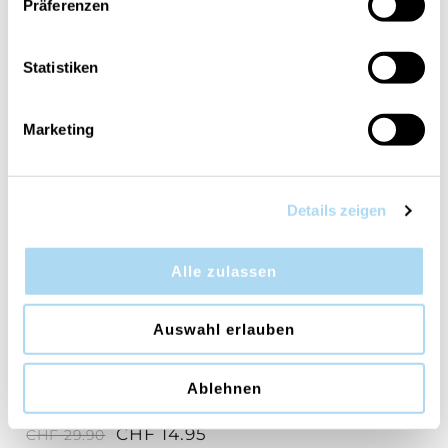
Präferenzen
Statistiken
North Pole Hideaway
Aloe & Agave Signature
Signature Medium Jar
Medium Jar
CHF 14.95
CHF 14.95
CHF 29.90
CHF 29.90
Marketing
50%
Details zeigen
Alle zulassen
Auswahl erlauben
Lakefront Lodge
Ablehnen
Signature Medium Jar
CHF 14.95
CHF 29.90