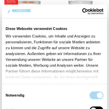
50%
Diese Webseite verwendet Cookies
Wir verwenden Cookies, um Inhalte und Anzeigen zu
personalisieren, Funktionen für soziale Medien anbieten
Pumpkin Cinnamon
Woodland Weekend
zu können und die Zugriffe auf unsere Website zu
Swirl Signature Medium
Memories Signature
analysieren. Außerdem geben wir Informationen zu Ihrer
Jar
Medium Jar
Verwendung unserer Website an unsere Partner für
CHF 14.95
CHF 29.90
CHF 29.90
soziale Medien, Werbung und Analysen weiter. Unsere
Partner führen diese Informationen möglicherweise mit
weiteren Daten zusammen, die Sie ihnen bereitgestellt
50%
50%
haben oder die sie im Rahmen Ihrer Nutzung der Dienste
gesammelt haben.
Einwilligungsauswahl
Notwendig