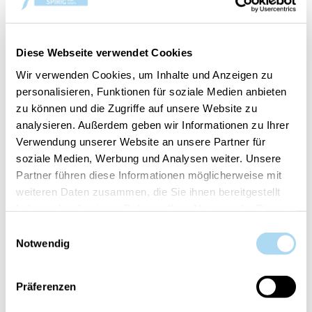
Verbena di Sicilia
Verbena di Sicilia
Premium Candle XXL
Premium Candle 3XL
3.5kg
7kg
CHF 390.00
CHF 590.00
Diese Webseite verwendet Cookies
Wir verwenden Cookies, um Inhalte und Anzeigen zu
personalisieren, Funktionen für soziale Medien anbieten
zu können und die Zugriffe auf unsere Website zu
analysieren. Außerdem geben wir Informationen zu Ihrer
Verwendung unserer Website an unsere Partner für
soziale Medien, Werbung und Analysen weiter. Unsere
Partner führen diese Informationen möglicherweise mit
weiteren Daten zusammen, die Sie ihnen bereitgestellt
haben oder die sie im Rahmen Ihrer Nutzung der Dienste
gesammelt haben.
Einwilligungsauswahl
Verbena di Sicilia Home
Verbena di Sicilia Water
Notwendig
Textile Spray 500ml
soluble essential oil
30ml
CHF 34.90
CHF 24.90
Präferenzen