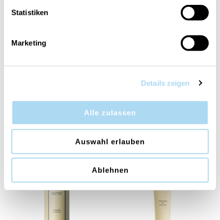
Statistiken
Marketing
Details zeigen
Verbena di Sicilia
Verbena di Sicilia
Alle zulassen
Incense Sticks 23cm
Premium Reed Diffuser
Refill 200ml
CHF 9.90
CHF 29.90
Auswahl erlauben
Ablehnen