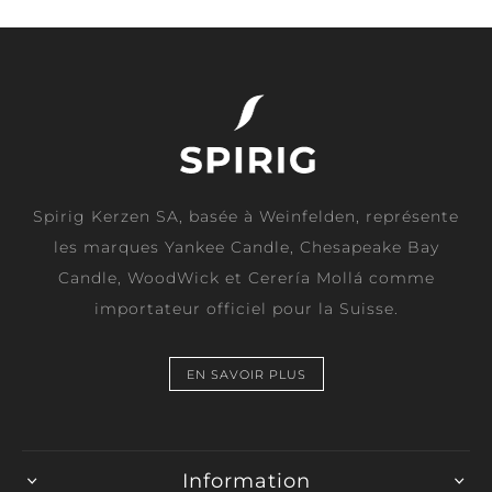
Spirig Kerzen SA, basée à Weinfelden, représente
les marques Yankee Candle, Chesapeake Bay
Candle, WoodWick et Cerería Mollá comme
importateur officiel pour la Suisse.
EN SAVOIR PLUS
Information