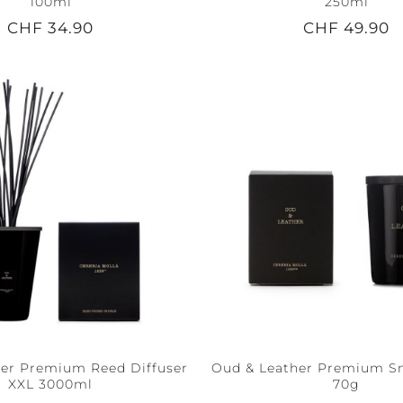
100ml
250ml
CHF 34.90
CHF 49.90
SÉRÉNITÉ +
PAIX +
ACCESSOIRES
CALME
TRANQUILITÉ
er Premium Reed Diffuser
Oud & Leather Premium Sm
XXL 3000ml
70g