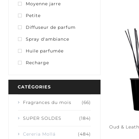
Moyenne jarre
Petite
Diffuseur de parfum
JOIE + RIRES
Spray d'ambiance
Huile parfumée
Recharge
CATÉGORIES
Fragrances du mois
(66)
SUPER SOLDES
(184)
Oud & Leath
Cereria Mollá
(484)