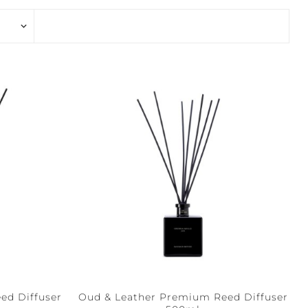
EAUX CALMES
CALME +
PURETÉ
RÉFLEXION +
ASSURANCE +
CLARTÉ
LIBERTÉ
ed Diffuser
Oud & Leather Premium Reed Diffuser