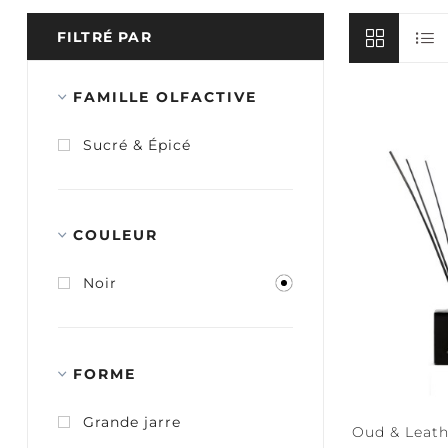
View all
V
FILTRÉ PAR
FAMILLE OLFACTIVE
COURANT
MARIN
Sucré & Épicé
BRINS
DI
CORE RANGE
ÉCHANTILLON
DIFFUSEURS
D'
DE PARFUM
SIGNATURE
Chaï à la
COULEUR
cannelle
Nuit d'onyx
Noir
View all
AMOUR +
PASSION
FORME
Grande jarre
Oud & Leath