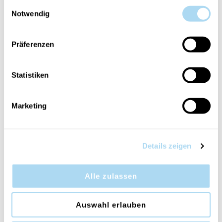
gesammelt haben.
Einwilligungsauswahl
Notwendig
Präferenzen
Magical Bright Lights
Lakefront Lodge
Signature Filled Votive
Signature Filled Votive
Statistiken
CHF 2.75
CHF 2.75
CHF 5.50
CHF 5.50
Marketing
Details zeigen
Alle zulassen
Auswahl erlauben
Warm Cashmere