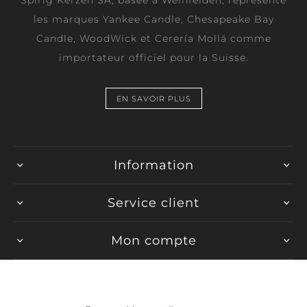
Spirig Kerzen SA, basée à Weinfelden, représente
les marques Yankee Candle, Chesapeake Bay
Candle, WoodWick et Cerería Mollá comme
importateur officiel pour la Suisse.
EN SAVOIR PLUS
Information
Service client
Mon compte