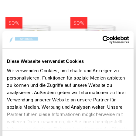
50%
50%
Diese Webseite verwendet Cookies
Wir verwenden Cookies, um Inhalte und Anzeigen zu
personalisieren, Funktionen für soziale Medien anbieten
Enchanted Orchard
Summit Stargazing
Signature Filled Votive
Signature Filled Votive
zu können und die Zugriffe auf unsere Website zu
analysieren. Außerdem geben wir Informationen zu Ihrer
CHF 2.75
CHF 2.75
CHF 5.50
CHF 5.50
Verwendung unserer Website an unsere Partner für
soziale Medien, Werbung und Analysen weiter. Unsere
Partner führen diese Informationen möglicherweise mit
50%
50%
weiteren Daten zusammen, die Sie ihnen bereitgestellt
haben oder die sie im Rahmen Ihrer Nutzung der Dienste