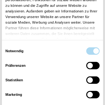
zu können und die Zugriffe auf unsere Website zu
Tuberose & Jasmine
Tuberose & Jasmine
analysieren. Außerdem geben wir Informationen zu Ihrer
Premium Candle 3XL
Home Textile Spray
Verwendung unserer Website an unsere Partner für
7kg
500ml
soziale Medien, Werbung und Analysen weiter. Unsere
CHF
CHF 26.20
CHF 590.00
CHF 34.90
Partner führen diese Informationen möglicherweise mit
442.50
weiteren Daten zusammen, die Sie ihnen bereitgestellt
haben oder die sie im Rahmen Ihrer Nutzung der Dienste
gesammelt haben.
Einwilligungsauswahl
25%
25%
Notwendig
Präferenzen
Statistiken
Tuberose & Jasmine
Tuberose & Jasmine
Marketing
Water soluble essential
Incense Sticks 23cm
oil 30ml