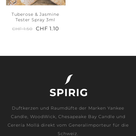
Tuberose & Jasmine
Tester Spray 3ml
CHF 1.10
CHF 1.50
Duftkerzen und Raumdüfte der Marken Yankee
Candle, WoodWick, Chesapeake Bay Candle und
Cerería Mollá direkt vom Generalimporteur für die
Schweiz.