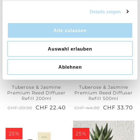
CHF 18.70
CHF 7.40
CHF 24.90
CHF 9.90
Details zeigen
25%
25%
Alle zulassen
Auswahl erlauben
Ablehnen
Tuberose & Jasmine
Tuberose & Jasmine
Premium Reed Diffuser
Premium Reed Diffuser
Refill 200ml
Refill 500ml
CHF 22.40
CHF 33.70
CHF 29.90
CHF 44.90
25%
25%