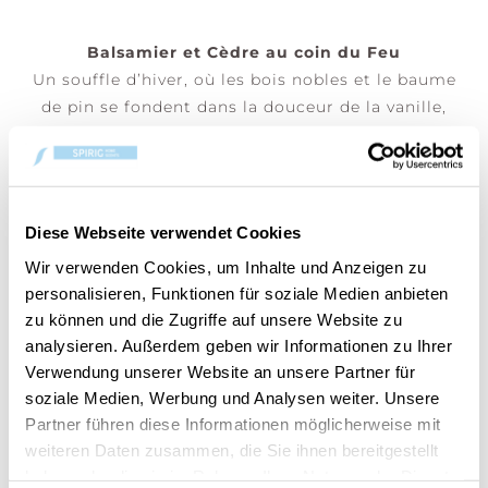
Balsamier et Cèdre au coin du Feu
Un souffle d’hiver, où les bois nobles et le baume
de pin se fondent dans la douceur de la vanille,
effleurés par le parfum chaud d’un feu de
cheminée.
Bougie parfumée moyen jarre
Diese Webseite verwendet Cookies
(Prix par pièce)
Wir verwenden Cookies, um Inhalte und Anzeigen zu
personalisieren, Funktionen für soziale Medien anbieten
zu können und die Zugriffe auf unsere Website zu
AJOUTER AU PANIER
analysieren. Außerdem geben wir Informationen zu Ihrer
Verwendung unserer Website an unsere Partner für
soziale Medien, Werbung und Analysen weiter. Unsere
Numéro d'article:
10.00214.0003-1
Partner führen diese Informationen möglicherweise mit
weiteren Daten zusammen, die Sie ihnen bereitgestellt
Votre article est:
en stock
haben oder die sie im Rahmen Ihrer Nutzung der Dienste