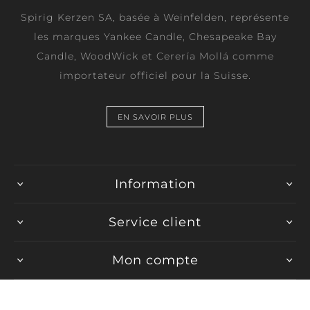
Spirig Kerzen SA, basée à Weinfelden, représente
les marques Yankee Candle, Chesapeake Bay
Candle, WoodWick et Cerería Mollá comme
importateur officiel pour la Suisse.
EN SAVOIR PLUS
Information
Service client
Mon compte