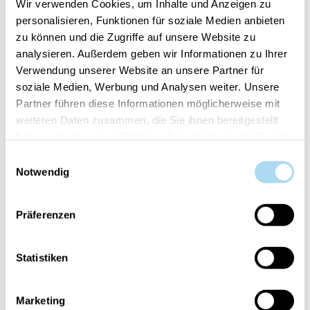
Wir verwenden Cookies, um Inhalte und Anzeigen zu
North Pole Hideaway
Afternoon Scrapbooking
personalisieren, Funktionen für soziale Medien anbieten
Signature Large Jar
Signature Large Jar
zu können und die Zugriffe auf unsere Website zu
CHF 18.45
CHF 18.45
CHF 36.90
CHF 36.90
analysieren. Außerdem geben wir Informationen zu Ihrer
Verwendung unserer Website an unsere Partner für
soziale Medien, Werbung und Analysen weiter. Unsere
Partner führen diese Informationen möglicherweise mit
weiteren Daten zusammen, die Sie ihnen bereitgestellt
haben oder die sie im Rahmen Ihrer Nutzung der Dienste
gesammelt haben.
Einwilligungsauswahl
Notwendig
Präferenzen
Vanilla Crème Brûlée
Signature Large Jar
Statistiken
CHF 36.90
Marketing