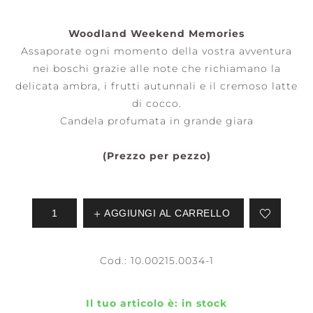
Woodland Weekend Memories
Assaporate ogni momento della vostra avventura
nei boschi grazie alle note che richiamano la
delicata ambra, i frutti autunnali e il cremoso latte
di cocco.
Candela profumata in grande giara
(Prezzo per pezzo)
AGGIUNGI AL CARRELLO
Cod.:
10.00215.0034-1
Il tuo articolo è:
in stock