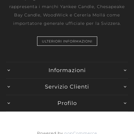
rappresenta i marchi Yankee Candle, Chesapeake
Bay Candle, WoodWick e Cerería Mollá come
importatore generale ufficiale per la Svizzera.
ULTERIORI INFORMAZIONI
Informazioni
Servizio Clienti
Profilo
Powered by
nopCommerce