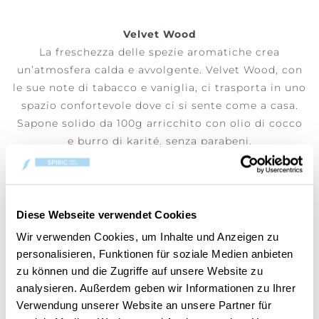
Velvet Wood
La freschezza delle spezie aromatiche crea
un’atmosfera calda e avvolgente. Velvet Wood, con
le sue note di tabacco e vaniglia, ci trasporta in uno
spazio confortevole dove ci si sente come a casa.
Sapone solido da 100g arricchito con olio di cocco
e burro di karité, senza parabeni.
(Prezzo per pezzo)
Diese Webseite verwendet Cookies
AGGIUNGI AL CARRELLO
Wir verwenden Cookies, um Inhalte und Anzeigen zu
personalisieren, Funktionen für soziale Medien anbieten
zu können und die Zugriffe auf unsere Website zu
Cod.:
10.00967.0127-1
analysieren. Außerdem geben wir Informationen zu Ihrer
Verwendung unserer Website an unsere Partner für