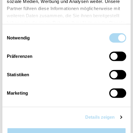
soziale Medien, Werbung und Analysen weiter. Unsere
Il tuo articolo è:
in stock
Partner führen diese Informationen möglicherweise mit
weiteren Daten zusammen, die Sie ihnen bereitgestellt
haben oder die sie im Rahmen Ihrer Nutzung der Dienste
gesammelt haben.
Einwilligungsauswahl
Notwendig
PANORAMICA
Präferenzen
DETTAGLI PRODOTTO
VALUTAZIONI
Statistiken
CONTATTA
Marketing
Velvet Wood
La freschezza delle spezie aromatiche crea
Details zeigen
un’atmosfera calda e avvolgente. Velvet Wood, con
le sue note di tabacco e vaniglia, ci trasporta in uno
spazio confortevole dove ci si sente come a casa.