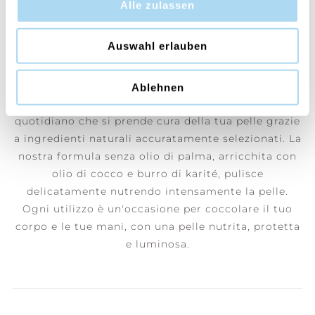
Alle zulassen
Presso Cerería Mollá 1899, portiamo avanti
Auswahl erlauben
un’antica arte artigianale, rispettando metodi
tradizionali per garantire una qualità
incomparabile. Vivi un'esperienza rinfrescante con
Ablehnen
il nostro sapone solido, un momento di piacere
quotidiano che si prende cura della tua pelle grazie
a ingredienti naturali accuratamente selezionati. La
nostra formula senza olio di palma, arricchita con
olio di cocco e burro di karité, pulisce
delicatamente nutrendo intensamente la pelle.
Ogni utilizzo è un'occasione per coccolare il tuo
corpo e le tue mani, con una pelle nutrita, protetta
e luminosa.