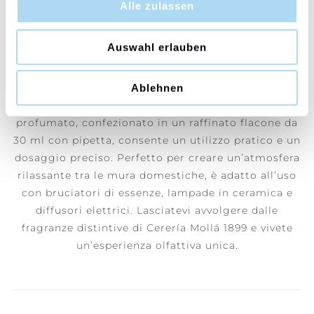
Alle zulassen
Un momento di calma e serenità che risveglia una
sensazione di piena soddisfazione.
Auswahl erlauben
Da Manteniamo un sapere artigianale tradizionale e
adottiamo processi produttivi collaudati che
Ablehnen
assicurano una qualità eccellente. Il nostro olio
profumato, confezionato in un raffinato flacone da
30 ml con pipetta, consente un utilizzo pratico e un
dosaggio preciso. Perfetto per creare un’atmosfera
rilassante tra le mura domestiche, è adatto all’uso
con bruciatori di essenze, lampade in ceramica e
diffusori elettrici. Lasciatevi avvolgere dalle
fragranze distintive di Cerería Mollá 1899 e vivete
un’esperienza olfattiva unica.