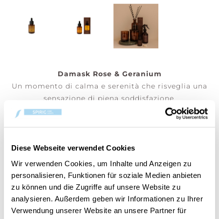
Damask Rose & Geranium
Un momento di calma e serenità che risveglia una
sensazione di piena soddisfazione.
Olio profumato idrosolubile 30 ml – Aggiungi
alcune gocce del tuo olio profumato preferito nel
nostro bruciatore e/o nel diffusore elettrico Cerería
Mollá 1899.
Diese Webseite verwendet Cookies
Wir verwenden Cookies, um Inhalte und Anzeigen zu
(Prezzo per pezzo)
personalisieren, Funktionen für soziale Medien anbieten
zu können und die Zugriffe auf unsere Website zu
analysieren. Außerdem geben wir Informationen zu Ihrer
Verwendung unserer Website an unsere Partner für
AGGIUNGI AL CARRELLO