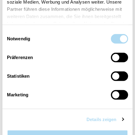
soziale Medien, Werbung und Analysen weiter. Unsere
Partner führen diese Informationen möglicherweise mit
Cod.:
10.00949.0140-1
weiteren Daten zusammen, die Sie ihnen bereitgestellt
haben oder die sie im Rahmen Ihrer Nutzung der Dienste
gesammelt haben.
Einwilligungsauswahl
Il tuo articolo è:
in stock
Notwendig
Präferenzen
Statistiken
PANORAMICA
DETTAGLI PRODOTTO
Marketing
VALUTAZIONI
CONTATTA
Details zeigen
Damask Rose & Geranium