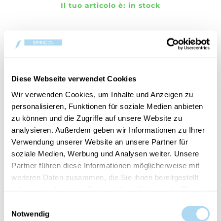
Il tuo articolo è:
in stock
PANORAMICA
Diese Webseite verwendet Cookies
Wir verwenden Cookies, um Inhalte und Anzeigen zu
DETTAGLI PRODOTTO
personalisieren, Funktionen für soziale Medien anbieten
VALUTAZIONI
zu können und die Zugriffe auf unsere Website zu
analysieren. Außerdem geben wir Informationen zu Ihrer
CONTATTA
Verwendung unserer Website an unsere Partner für
soziale Medien, Werbung und Analysen weiter. Unsere
Snow Kissed Pine
Partner führen diese Informationen möglicherweise mit
weiteren Daten zusammen, die Sie ihnen bereitgestellt
Note di aria fresca e cristallina, lavanda ghiacciata
haben oder die sie im Rahmen Ihrer Nutzung der Dienste
e un’ondata di freschezza acquatica si uniscono per
gesammelt haben.
Einwilligungsauswahl
catturare la bellezza gelida di un viaggio invernale
Notwendig
attraverso un incantevole paese delle meraviglie