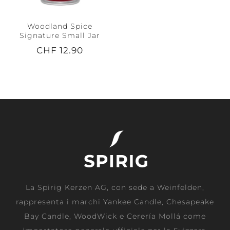
Woodland Spice
Signature Small Jar
CHF 12.90
La Spirig Kerzen AG, con sede a Weinfelden,
rappresenta i marchi Yankee Candle, Chesapeake
Bay Candle, WoodWick e Cerería Mollá come