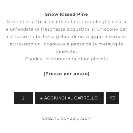
Snow Kissed Pine
Note di aria fresca e cristallina, lavanda ghiacciata
e un’ondata di freschezza acquatica si uniscono per
catturare la bellezza gelida di un viaggio invernale
attraverso un incantevole paese delle meraviglie
innevato.
Candela profumata in giara piccola
(Prezzo per pezzo)
AGGIUNGI AL CARRELLO
Cod.:
10.00438.0729-1