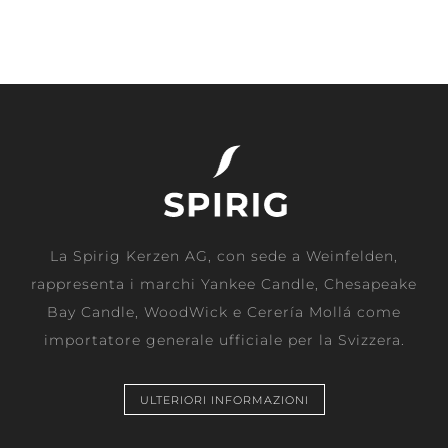
La Spirig Kerzen AG, con sede a Weinfelden,
rappresenta i marchi Yankee Candle, Chesapeake
Bay Candle, WoodWick e Cerería Mollá come
importatore generale ufficiale per la Svizzera.
ULTERIORI INFORMAZIONI