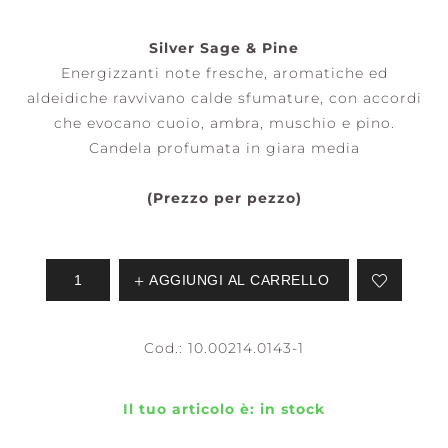
Silver Sage & Pine
Energizzanti note fresche, aromatiche ed
aldeidiche ravvivano calde sfumature, con accordi
che evocano cuoio, ambra, muschio e pino.
Candela profumata in giara media
(Prezzo per pezzo)
AGGIUNGI AL CARRELLO
Cod.:
10.00214.0143-1
Il tuo articolo è:
in stock