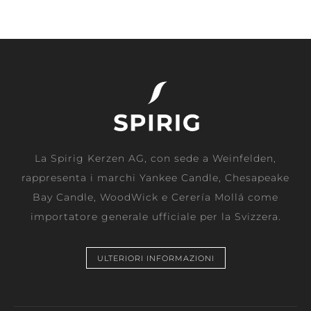
La Spirig Kerzen AG, con sede a Weinfelden,
rappresenta i marchi Yankee Candle, Chesapeake
Bay Candle, WoodWick e Cerería Mollá come
importatore generale ufficiale per la Svizzera.
ULTERIORI INFORMAZIONI