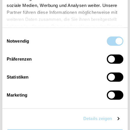
soziale Medien, Werbung und Analysen weiter. Unsere
Partner führen diese Informationen möglicherweise mit
Cod.:
10.00911.0139-1
weiteren Daten zusammen, die Sie ihnen bereitgestellt
haben oder die sie im Rahmen Ihrer Nutzung der Dienste
Il tuo articolo è:
in stock
gesammelt haben.
Einwilligungsauswahl
Notwendig
Präferenzen
PANORAMICA
Statistiken
DETTAGLI PRODOTTO
Marketing
VALUTAZIONI
CONTATTA
Details zeigen
Lavender & Camomile