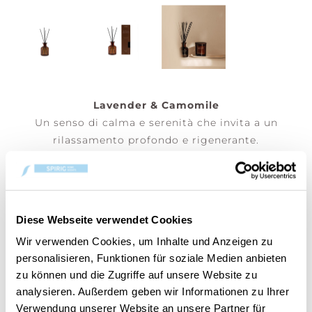
Lavender & Camomile
Un senso di calma e serenità che invita a un
rilassamento profondo e rigenerante.
Diffusore elegante con bastoncini, con una durata
di diffusione da 5 a 7 settimane. Capovolgere i
bastoncini ogni settimana per intensificare la
diffusione della fragranza.
Diese Webseite verwendet Cookies
Wir verwenden Cookies, um Inhalte und Anzeigen zu
(Prezzo per pezzo)
personalisieren, Funktionen für soziale Medien anbieten
zu können und die Zugriffe auf unsere Website zu
analysieren. Außerdem geben wir Informationen zu Ihrer
AGGIUNGI AL CARRELLO
Verwendung unserer Website an unsere Partner für