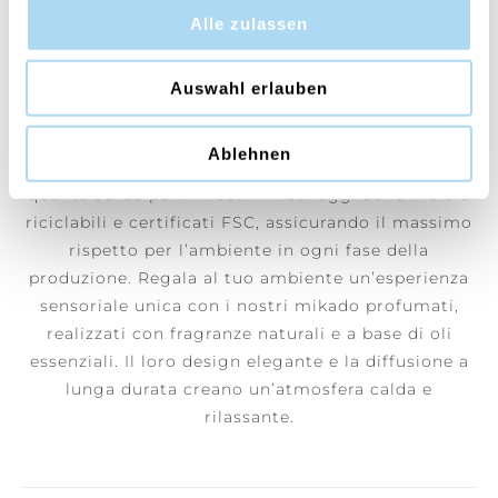
Alle zulassen
Un senso di calma e serenità che invita a un
rilassamento profondo e rigenerante.
Auswahl erlauben
Da Cerería Mollá 1899, tramandiamo un antico
sapere artigianale, rispettando metodi di
Ablehnen
produzione tradizionali che garantiscono una
qualità senza pari. I nostri imballaggi sono inoltre
riciclabili e certificati FSC, assicurando il massimo
rispetto per l’ambiente in ogni fase della
produzione. Regala al tuo ambiente un’esperienza
sensoriale unica con i nostri mikado profumati,
realizzati con fragranze naturali e a base di oli
essenziali. Il loro design elegante e la diffusione a
lunga durata creano un’atmosfera calda e
rilassante.